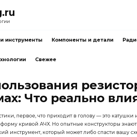
.ru
огии
 и инструменты
Компоненты и детали
Ради
ехнологии
Свежее
пользования резисто
ах: Что реально влия
стики, первое, что приходит в голову — это катушки
 форму кривой АЧХ. Но опытные конструкторы знают:
кий инструмент, который может либо спасти вашу сх