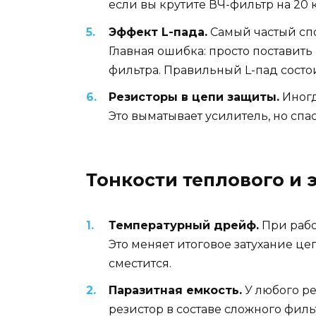
если вы крутите ВЧ-фильтр на 20 
Эффект L-пада.
Самый частый спо
Главная ошибка: просто поставит
фильтра. Правильный L-пад состо
Резисторы в цепи защиты.
Иногд
Это выматывает усилитель, но спа
Тонкости теплового и
Температурный дрейф.
При рабо
Это меняет итоговое затухание це
сместится.
Паразитная емкость.
У любого ре
резистор в составе сложного фил