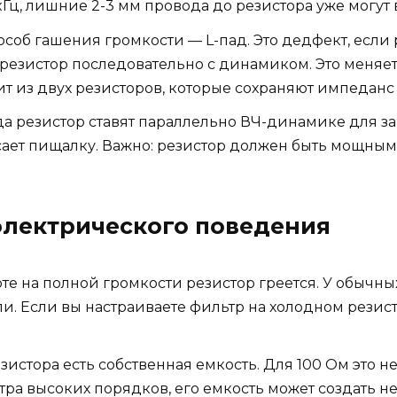
кГц, лишние 2-3 мм провода до резистора уже могут 
соб гашения громкости — L-пад. Это дедфект, если
ь резистор последовательно с динамиком. Это меняе
ит из двух резисторов, которые сохраняют импеданс
а резистор ставят параллельно ВЧ-динамике для за
сает пищалку. Важно: резистор должен быть мощным,
 электрического поведения
те на полной громкости резистор греется. У обычны
пи. Если вы настраиваете фильтр на холодном резист
зистора есть собственная емкость. Для 100 Ом это н
ьтра высоких порядков, его емкость может создать 