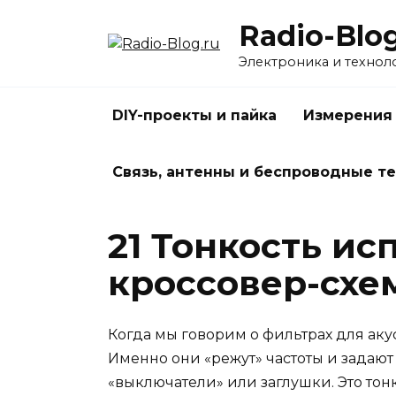
Перейти
Radio-Blog
к
содержанию
Электроника и технол
DIY-проекты и пайка
Измерения
Связь, антенны и беспроводные т
21 Тонкость ис
кроссовер-схем
Когда мы говорим о фильтрах для аку
Именно они «режут» частоты и задают
«выключатели» или заглушки. Это тон