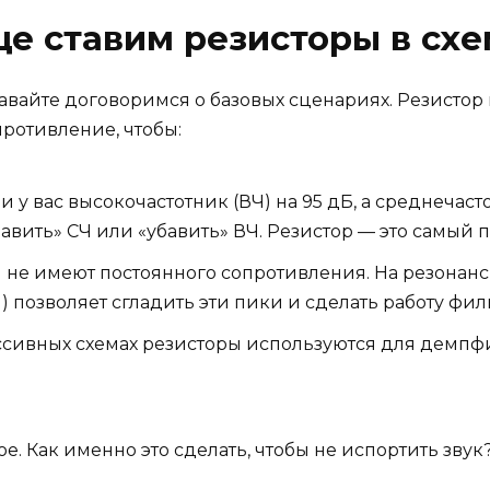
ще ставим резисторы в схе
авайте договоримся о базовых сценариях. Резистор 
ротивление, чтобы:
и у вас высокочастотник (ВЧ) на 95 дБ, а среднечасто
вить» СЧ или «убавить» ВЧ. Резистор — это самый 
е имеют постоянного сопротивления. На резонансн
d) позволяет сгладить эти пики и сделать работу фи
ссивных схемах резисторы используются для демпфи
ое. Как именно это сделать, чтобы не испортить звук