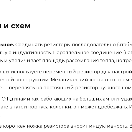
 и схем
ьное.
Соединять резисторы последовательно (чтоб
итную индуктивность. Параллельное соединение (нап
 и увеличивает площадь рассеивания тепла, но тре
 вы используете переменный резистор для настройк
льной конструкции. Механический контакт со времен
е — перепаять на постоянный резистор нужного ном
 СЧ-динамиках, работающих на больших амплитудах,
ате внутри корпуса колонки, он может дребезжать.
.
 короткая ножка резистора вносит индуктивность. 