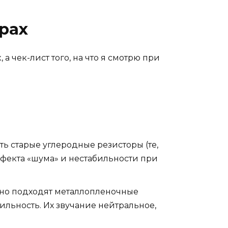
ерах
а чек-лист того, на что я смотрю при
ь старые углеродные резисторы (те,
ффекта «шума» и нестабильности при
ьно подходят металлопленочные
ильность. Их звучание нейтральное,