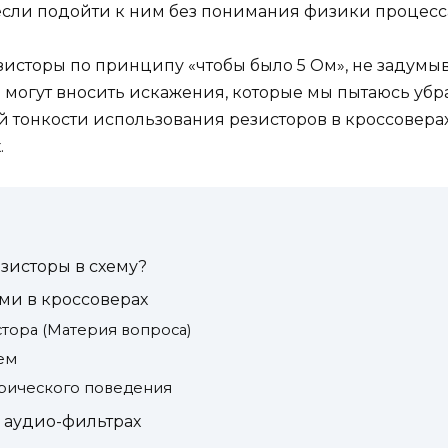
если подойти к ним без понимания физики процесс
исторы по принципу «чтобы было 5 Ом», не задумывая
могут вносить искажения, которые мы пытаюсь убра
й тонкости использования резисторов в кроссоверах
.
езисторы в схему?
ами в кроссоверах
стора (Материя вопроса)
ем
трического поведения
 аудио-фильтрах