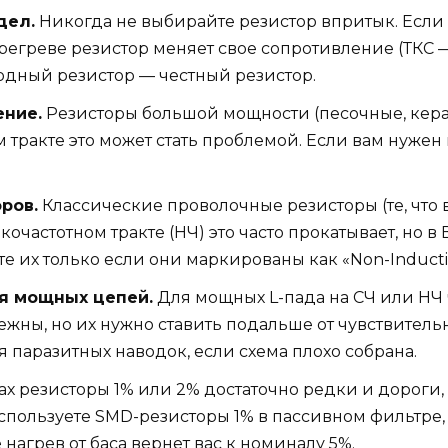
дел.
Никогда не выбирайте резистор впритык. Если 
и перегреве резистор меняет свое сопротивление (ТК
одный резистор — честный резистор.
ение.
Резисторы большой мощности (песочные, кер
м тракте это может стать проблемой. Если вам нуже
ров.
Классические проволочные резисторы (те, что 
кочастотном тракте (НЧ) это часто прокатывает, но 
йте их только если они маркированы как «Non-Induct
я мощных цепей.
Для мощных L-пада на СЧ или НЧ
ны, но их нужно ставить подальше от чувствительн
я паразитных наводок, если схема плохо собрана.
х резисторы 1% или 2% достаточно редки и дороги,
спользуете SMD-резисторы 1% в пассивном фильтре, 
нагрев от баса вернет вас к номиналу 5%.