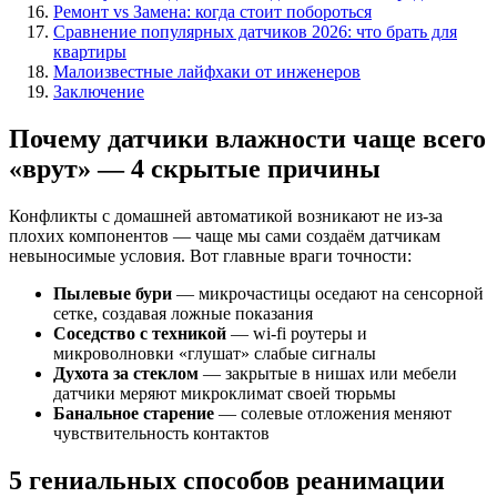
Ремонт vs Замена: когда стоит побороться
Сравнение популярных датчиков 2026: что брать для
квартиры
Малоизвестные лайфхаки от инженеров
Заключение
Почему датчики влажности чаще всего
«врут» — 4 скрытые причины
Конфликты с домашней автоматикой возникают не из-за
плохих компонентов — чаще мы сами создаём датчикам
невыносимые условия. Вот главные враги точности:
Пылевые бури
— микрочастицы оседают на сенсорной
сетке, создавая ложные показания
Соседство с техникой
— wi-fi роутеры и
микроволновки «глушат» слабые сигналы
Духота за стеклом
— закрытые в нишах или мебели
датчики меряют микроклимат своей тюрьмы
Банальное старение
— солевые отложения меняют
чувствительность контактов
5 гениальных способов реанимации