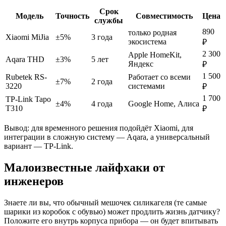
Срок
Модель
Точность
Совместимость
Цена
службы
890
только родная
Xiaomi MiJia
±5%
3 года
экосистема
₽
2 300
Apple HomeKit,
Aqara THD
±3%
5 лет
Яндекс
₽
1 500
Rubetek RS-
Работает со всеми
±7%
2 года
3220
системами
₽
1 700
TP-Link Tapo
±4%
4 года
Google Home, Алиса
T310
₽
Вывод: для временного решения подойдёт Xiaomi, для
интеграции в сложную систему — Aqara, а универсальный
вариант — TP-Link.
Малоизвестные лайфхаки от
инженеров
Знаете ли вы, что обычный мешочек силикагеля (те самые
шарики из коробок с обувью) может продлить жизнь датчику?
Положите его внутрь корпуса прибора — он будет впитывать