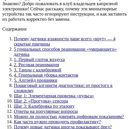
Знакомо? Добро пожаловать в клуб владельцев капризной
электроники! Сейчас расскажу, почему эти миниатюрные
устройства так часто игнорируют инструкции, и как заставить
их работать корректно без замены.
Содержание
Почему датчики влажности чаще всего «врут» — 4
скрытые причины
5 гениальных способов реанимации «умирающего»
датчика
1. Первый глоток воздуха
2. Рисовая реанимация
3. Танцы с калибровкой
4. Генеральная уборка контактов
5. Апгрейд прошивки
Пошаговый алгоритм диагностики: от простого к
сложному
Шаг 1: Элементарная проверка «пульса»
Шаг 2: «Прогулка» сенсора
Шаг 3: Калибровка по эталону
Ответы на популярные вопросы
Можно ли полностью доверять цифровым показаниям?
Как часто нужно проводить профилактику?
Почему новые датчики иногда показывают бред?