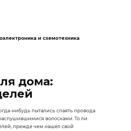
оэлектроника и схемотехника
ля дома:
делей
огда-нибудь пытались спаять провода
с распушившимися волосками. То ли
делей, прежде чем нашёл свой