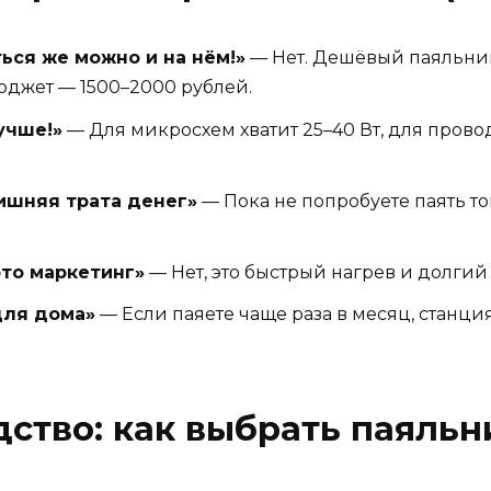
ься же можно и на нём!»
— Нет. Дешёвый паяльник
юджет — 1500–2000 рублей.
учше!»
— Для микросхем хватит 25–40 Вт, для провод
ишняя трата денег»
— Пока не попробуете паять то
это маркетинг»
— Нет, это быстрый нагрев и долгий 
для дома»
— Если паяете чаще раза в месяц, станци
ство: как выбрать паяльни