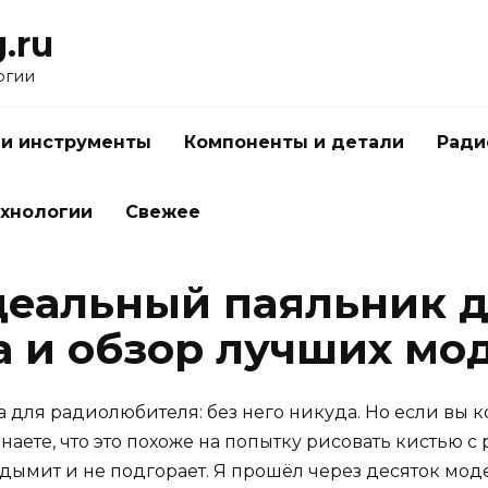
.ru
огии
 и инструменты
Компоненты и детали
Ради
ехнологии
Свежее
деальный паяльник д
а и обзор лучших мо
 для радиолюбителя: без него никуда. Но если вы к
аете, что это похоже на попытку рисовать кистью 
е дымит и не подгорает. Я прошёл через десяток мо