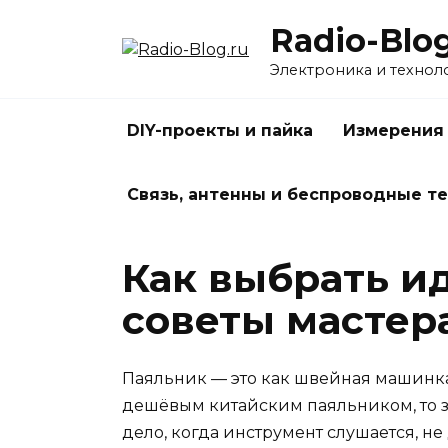
Перейти
Radio-Blog
к
содержанию
Электроника и технол
DIY-проекты и пайка
Измерения
Связь, антенны и беспроводные т
Как выбрать и
советы мастер
Паяльник — это как швейная машинка
дешёвым китайским паяльником, то зн
дело, когда инструмент слушается, н