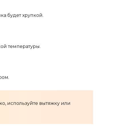
ка будет хрупкой.
кой температуры.
ром.
ко, используйте вытяжку или