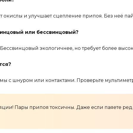
т окислы и улучшает сцепление припоя. Без неё пай
винцовый или бессвинцовый?
 Бессвинцовый экологичнее, но требует более высо
тся?
емы с шнуром или контактами. Проверьте мультимет
яции! Пары припоя токсичны. Даже если паяете ред