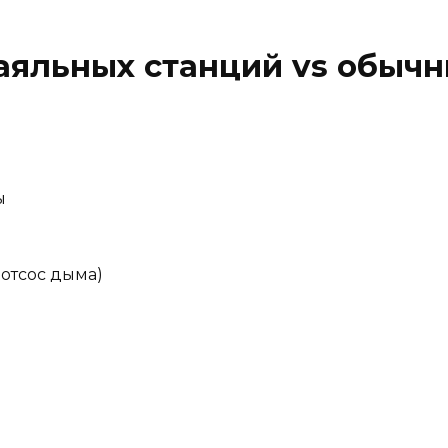
аяльных станций vs обычн
ы
отсос дыма)