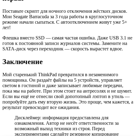
Поставьте скрипт для ночного отключения жёстких дисков.
Мои Seagate Barracuda за 3 года работы в круглосуточном
режиме начали сыпаться. С автоотключением живут уже 5+
лет!
Флешка вместо SSD — самая частая ошибка. Даже USB 3.1 не
готов к постоянной записи журналов системы. Замените на
SATA-диск через переходник — скорость вырастет вдвое.
Заключение
Мой старенький ThinkPad превратился в незаменимого
помощника. Он раздаёт файлы на 5 устройств, управляет
светом в гостиной и даже записывает любимые передачи,
пока мы на работе. При этом стоит на антресолях и не шумит.
Если вы ещё не отнесли свой допотопный лэптоп в утиль —
попробуйте дать ему вторую жизнь. Это проще, чем кажется, а
результат превосходит все ожидания.
Дисклеймер: информация предоставлена для
ознакомления. Автор не несёт ответственности за
возможный выход техники из строя. Перед
экспериментами сделайте резервное копирование