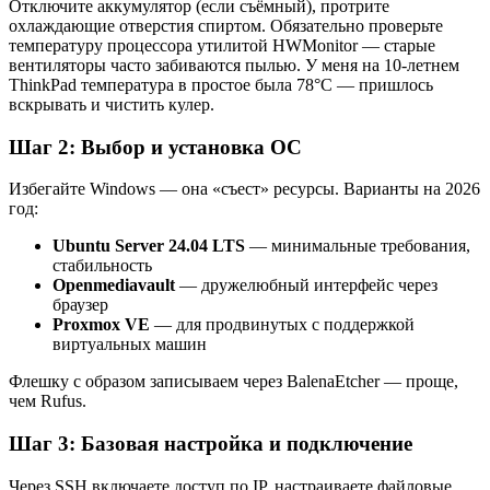
Отключите аккумулятор (если съёмный), протрите
охлаждающие отверстия спиртом. Обязательно проверьте
температуру процессора утилитой HWMonitor — старые
вентиляторы часто забиваются пылью. У меня на 10-летнем
ThinkPad температура в простое была 78°C — пришлось
вскрывать и чистить кулер.
Шаг 2: Выбор и установка ОС
Избегайте Windows — она «съест» ресурсы. Варианты на 2026
год:
Ubuntu Server 24.04 LTS
— минимальные требования,
стабильность
Openmediavault
— дружелюбный интерфейс через
браузер
Proxmox VE
— для продвинутых с поддержкой
виртуальных машин
Флешку с образом записываем через BalenaEtcher — проще,
чем Rufus.
Шаг 3: Базовая настройка и подключение
Через SSH включаете доступ по IP, настраиваете файловые