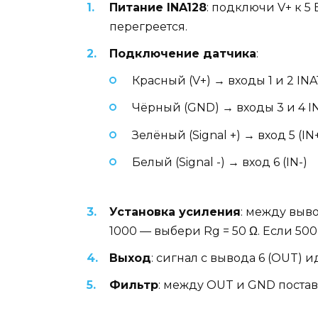
Питание INA128
: подключи V+ к 5
перегреется.
Подключение датчика
:
Красный (V+) → входы 1 и 2 IN
Чёрный (GND) → входы 3 и 4 I
Зелёный (Signal +) → вход 5 (IN
Белый (Signal -) → вход 6 (IN-)
Установка усиления
: между выво
1000 — выбери Rg = 50 Ω. Если 500
Выход
: сигнал с вывода 6 (OUT) и
Фильтр
: между OUT и GND постав