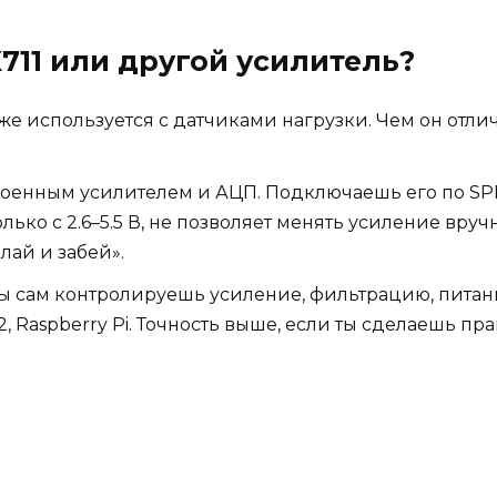
X711 или другой усилитель?
оже используется с датчиками нагрузки. Чем он отли
роенным усилителем и АЦП. Подключаешь его по SP
только с 2.6–5.5 В, не позволяет менять усиление вру
лай и забей».
ы сам контролируешь усиление, фильтрацию, питан
, Raspberry Pi. Точность выше, если ты сделаешь пр