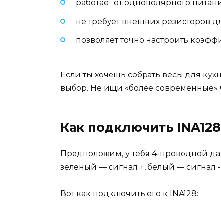
работает от однополярного питания
не требует внешних резисторов дл
позволяет точно настроить коэф
Если ты хочешь собрать весы для кух
выбор. Не ищи «более современные» ч
Как подключить INA128
Предположим, у тебя 4-проводной дат
зелёный — сигнал +, белый — сигнал -
Вот как подключить его к INA128: