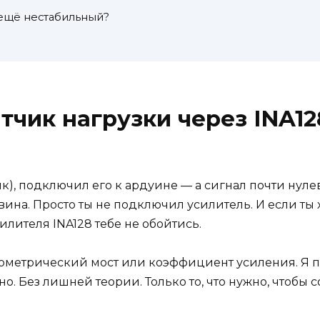
ё ещё нестабильный?
тчик нагрузки через INA1
к), подключил его к ардуине — а сигнал почти нуле
 вина. Просто ты не подключил усилитель. И если ты
лителя INA128 тебе не обойтись.
нзометрический мост или коэффициент усиления. Я по
о. Без лишней теории. Только то, что нужно, чтобы с