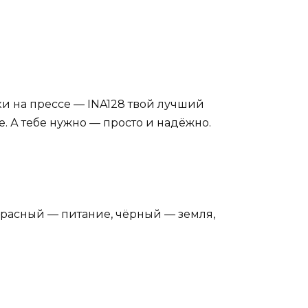
ки на прессе — INA128 твой лучший
. А тебе нужно — просто и надёжно.
 красный — питание, чёрный — земля,