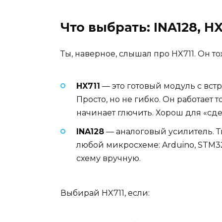
Что выбрать: INA128, H
Ты, наверное, слышал про HX711. Он т
HX711
— это готовый модуль с вст
Просто, но не гибко. Он работает 
начинает глючить. Хорош для «сде
INA128
— аналоговый усилитель. Т
любой микросхеме: Arduino, STM32
схему вручную.
Выбирай HX711, если: