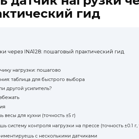
 датчик нагрузки че
ктический гид
ки через INA128: пошаговый практический гид
тчику нагрузки: пошагово
ния: таблица для быстрого выбора
или другой усилитель?
избежать
рия
 весы для кухни (точность ±5 г)
шь систему контроля нагрузки на прессе (точность ±0.1 г,
риментируешь с несколькими датчиками