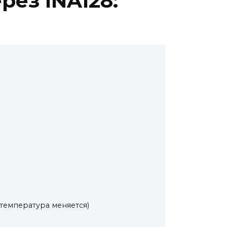
рез INA128:
 температура меняется)