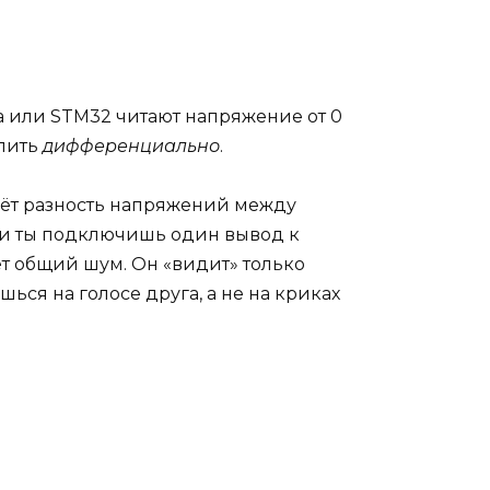
а или STM32 читают напряжение от 0
илить
дифференциально
.
аёт разность напряжений между
сли ты подключишь один вывод к
ет общий шум. Он «видит» только
ься на голосе друга, а не на криках