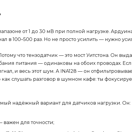
?
апазоне от 1 до 30 мВ при полной нагрузке. Ардуин
гнал в 100–500 раз. Но не просто усилить — нужно ус
ому что тензодатчик — это мост Уитстона. Он выд
ебания питания — одинаковы на обоих проводах. Е
гнал, и весь этот шум. А INA128 — он отфильтровыва
как слушать разговор в шумном кафе: ты фокусируеш
амый надёжный вариант для датчиков нагрузки. Он:
 важен для точности;