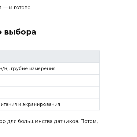
 — и готово.
о выбора
В/В), грубые измерения
питания и экранирования
бор для большинства датчиков. Потом,