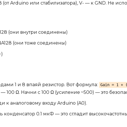
 В (от Arduino или стабилизатора), V- — к GND. Не и
A128 (они внутри соединены)
NA128 (они тоже соединены)
+)
дами 1 и 8 впаяй резистор. Вот формула:
Gain = 1 + 
 — 100 Ω. Начни с 100 Ω (усиление ~500) — это безо
ди к аналоговому входу Arduino (A0).
ь конденсатор 0.1 мкФ — это сгладит высокочастотн