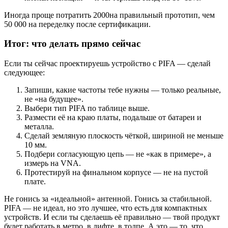
Иногда проще потратить 2000на правильный прототип, чем
50 000 на переделку после сертификации.
Итог: что делать прямо сейчас
Если ты сейчас проектируешь устройство с PIFA — сделай
следующее:
Запиши, какие частоты тебе нужны — только реальные,
не «на будущее».
Выбери тип PIFA по таблице выше.
Размести её на краю платы, подальше от батареи и
металла.
Сделай земляную плоскость чёткой, шириной не меньше
10 мм.
Подбери согласующую цепь — не «как в примере», а
измерь на VNA.
Протестируй на финальном корпусе — не на пустой
плате.
Не гонись за «идеальной» антенной. Гонись за стабильной.
PIFA — не идеал, но это лучшее, что есть для компактных
устройств. И если ты сделаешь её правильно — твой продукт
будет работать в метро, в лифте, в толпе. А это — то, что