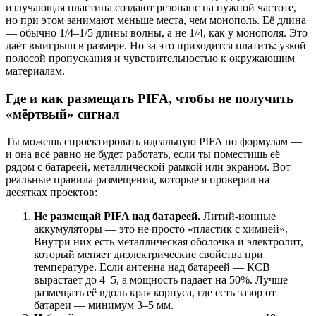
излучающая пластина создают резонанс на нужной частоте,
но при этом занимают меньше места, чем монополь. Её длина
— обычно 1/4–1/5 длины волны, а не 1/4, как у монополя. Это
даёт выигрыш в размере. Но за это приходится платить: узкой
полосой пропускания и чувствительностью к окружающим
материалам.
Где и как размещать PIFA, чтобы не получить
«мёртвый» сигнал
Ты можешь спроектировать идеальную PIFA по формулам —
и она всё равно не будет работать, если ты поместишь её
рядом с батареей, металлической рамкой или экраном. Вот
реальные правила размещения, которые я проверил на
десятках проектов:
Не размещай PIFA над батареей.
Литий-ионные
аккумуляторы — это не просто «пластик с химией».
Внутри них есть металлическая оболочка и электролит,
который меняет диэлектрические свойства при
температуре. Если антенна над батареей — КСВ
вырастает до 4–5, а мощность падает на 50%. Лучше
размещать её вдоль края корпуса, где есть зазор от
батареи — минимум 3–5 мм.