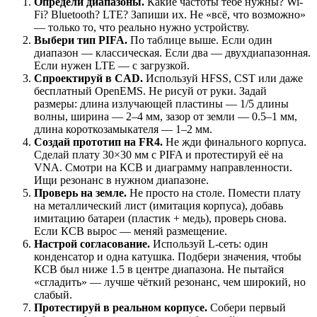
Определи диапазоны.
Какие частоты тебе нужны? Wi-
Fi? Bluetooth? LTE? Запиши их. Не «всё, что возможно»
— только то, что реально нужно устройству.
Выбери тип PIFA.
По таблице выше. Если один
диапазон — классическая. Если два — двухдиапазонная.
Если нужен LTE — с загрузкой.
Спроектируй в CAD.
Используй HFSS, CST или даже
бесплатный OpenEMS. Не рисуй от руки. Задай
размеры: длина излучающей пластины — 1/5 длины
волны, ширина — 2–4 мм, зазор от земли — 0.5–1 мм,
длина короткозамыкателя — 1–2 мм.
Создай прототип на FR4.
Не жди финального корпуса.
Сделай плату 30×30 мм с PIFA и протестируй её на
VNA. Смотри на КСВ и диаграмму направленности.
Ищи резонанс в нужном диапазоне.
Проверь на земле.
Не просто на столе. Помести плату
на металлический лист (имитация корпуса), добавь
имитацию батареи (пластик + медь), проверь снова.
Если КСВ вырос — меняй размещение.
Настрой согласование.
Используй L-сеть: один
конденсатор и одна катушка. Подбери значения, чтобы
КСВ был ниже 1.5 в центре диапазона. Не пытайся
«сгладить» — лучше чёткий резонанс, чем широкий, но
слабый.
Протестируй в реальном корпусе.
Собери первый