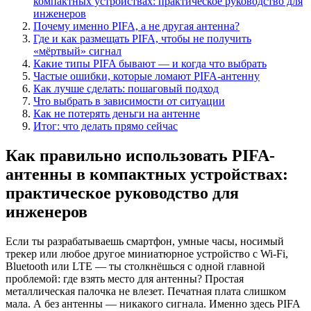
компактных устройствах: практическое руководство для
инженеров
Почему именно PIFA, а не другая антенна?
Где и как размещать PIFA, чтобы не получить
«мёртвый» сигнал
Какие типы PIFA бывают — и когда что выбрать
Частые ошибки, которые ломают PIFA-антенну
Как лучше сделать: пошаговый подход
Что выбрать в зависимости от ситуации
Как не потерять деньги на антенне
Итог: что делать прямо сейчас
Как правильно использовать PIFA-
антенны в компактных устройствах:
практическое руководство для
инженеров
Если ты разрабатываешь смартфон, умные часы, носимый
трекер или любое другое миниатюрное устройство с Wi-Fi,
Bluetooth или LTE — ты столкнёшься с одной главной
проблемой: где взять место для антенны? Простая
металлическая палочка не влезет. Печатная плата слишком
мала. А без антенны — никакого сигнала. Именно здесь PIFA