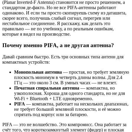
(Planar Inverted-F Antenna) становится не просто решением, а
стандартом де-факто. Но не все PIFA-антенны работают
одинаково. И если ты просто скопируешь схему из даташита,
скорее всего, получишь слабый сигнал, перегрев или
нестабильное соединение. Я расскажу, как делать это
правильно — не по учебнику, а по реальным ошибкам,
которые я видел на производстве.
Почему именно PIFA, а не другая антенна?
Давай сравним быстро. Есть три основных типа антенн для
компактных устройств:
Монопольная антенна
— простая, но требует земляную
плоскость минимум в четверть длины волны. Для 2.4
ГГц — это около 3 см. В умных часах — не влезет.
Печатная спиральная антенна
— компактна, но
узкополосная. Хороша для одного стандарта, но не для
Wi-Fi + Bluetooth + LTE одновременно.
PIFA
— компактна, работает на нескольких диапазонах,
не требует большой земляной плоскости, и её можно
спрятать под корпус или за батарею.
PIFA — это не волшебство. Это компромисс. Она работает за
счёт того, что короткозамкнутый элемент (фидер) и плоская