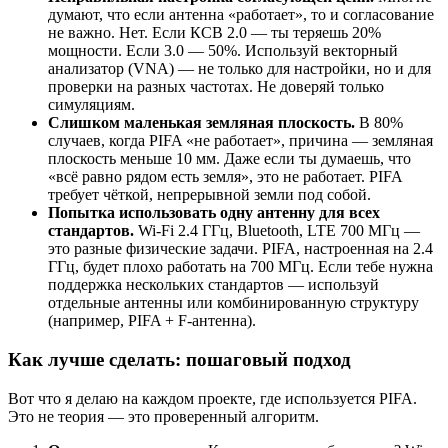
думают, что если антенна «работает», то и согласование
не важно. Нет. Если КСВ 2.0 — ты теряешь 20%
мощности. Если 3.0 — 50%. Используй векторный
анализатор (VNA) — не только для настройки, но и для
проверки на разных частотах. Не доверяй только
симуляциям.
Слишком маленькая земляная плоскость.
В 80%
случаев, когда PIFA «не работает», причина — земляная
плоскость меньше 10 мм. Даже если ты думаешь, что
«всё равно рядом есть земля», это не работает. PIFA
требует чёткой, непрерывной земли под собой.
Попытка использовать одну антенну для всех
стандартов.
Wi-Fi 2.4 ГГц, Bluetooth, LTE 700 МГц —
это разные физические задачи. PIFA, настроенная на 2.4
ГГц, будет плохо работать на 700 МГц. Если тебе нужна
поддержка нескольких стандартов — используй
отдельные антенны или комбинированную структуру
(например, PIFA + F-антенна).
Как лучше сделать: пошаговый подход
Вот что я делаю на каждом проекте, где используется PIFA.
Это не теория — это проверенный алгоритм.