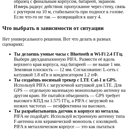
образец с финальным корпусом, батареей, экраном.
Измерь радиус действия: пропускание через стену, связь
с роутером на 10 м, стабильность при подносе к голове.
Если что-то не так — возвращайся к шагу 4.
Что выбрать в зависимости от ситуации
Нет универсального решения. Вот что делать в разных
сценариях:
Ты делаешь умные часы с Bluetooth и Wi-Fi 2.4 ГГц.
Выбери двухдиапазонную PIFA. Размести её вдоль
верхнего края корпуса, над батареей — не выше 1 мм.
Земляная плоскость — 12 мм. Согласование: L-сеть с
катушкой 1.8 нГн и конденсатором 1.2 пФ.
Ты создаёшь носимый трекер с LTE Cat-1 и GPS.
Используй PIFA с загрузочной катушкой для LTE. Для
GPS — отдельную маленькую монопольную антенну на
другом краю. Не пытайся объединить — GPS требует
высокого КПД на 1.575 ГГц, а PIFA с загрузкой на
низких частотах — неэффективна на высоких.
Ты разрабатываешь датчик в корпусе из металла.
PIFA не подойдёт. Используй встроенную антенну типа
F-антенна или керамический монополь с изоляцией.
PIFA в металлическом корпусе — это как пытаться