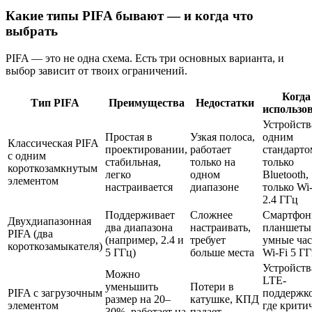
Какие типы PIFA бывают — и когда что
выбрать
PIFA — это не одна схема. Есть три основных варианта, и
выбор зависит от твоих ограничений.
Когда
Тип PIFA
Преимущества
Недостатки
использо
Устройств
Простая в
Узкая полоса,
одним
Классическая PIFA
проектировании,
работает
стандарто
с одним
стабильная,
только на
только
короткозамкнутым
легко
одном
Bluetooth,
элементом
настраивается
диапазоне
только Wi-
2.4 ГГц
Поддерживает
Сложнее
Смартфон
Двухдиапазонная
два диапазона
настраивать,
планшеты
PIFA (два
(например, 2.4 и
требует
умные час
короткозамыкателя)
5 ГГц)
больше места
Wi-Fi 5 Г
Устройств
Можно
LTE-
уменьшить
Потери в
PIFA с загрузочным
поддержк
размер на 20–
катушке, КПД
элементом
где крити
30%, работает на
падает,