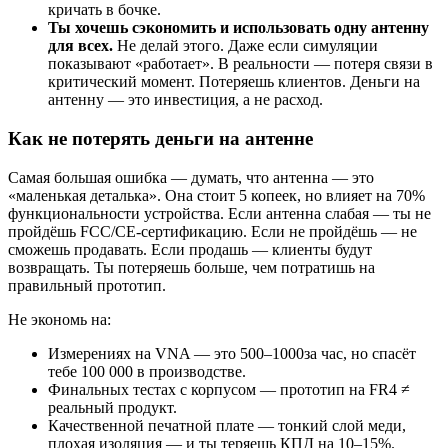
кричать в бочке.
Ты хочешь сэкономить и использовать одну антенну
для всех.
Не делай этого. Даже если симуляции
показывают «работает». В реальности — потеря связи в
критический момент. Потеряешь клиентов. Деньги на
антенну — это инвестиция, а не расход.
Как не потерять деньги на антенне
Самая большая ошибка — думать, что антенна — это
«маленькая деталька». Она стоит 5 копеек, но влияет на 70%
функциональности устройства. Если антенна слабая — ты не
пройдёшь FCC/CE-сертификацию. Если не пройдёшь — не
сможешь продавать. Если продашь — клиенты будут
возвращать. Ты потеряешь больше, чем потратишь на
правильный прототип.
Не экономь на:
Измерениях на VNA — это 500–1000за час, но спасёт
тебе 100 000 в производстве.
Финальных тестах с корпусом — прототип на FR4 ≠
реальный продукт.
Качественной печатной плате — тонкий слой меди,
плохая изоляция — и ты теряешь КПД на 10–15%.