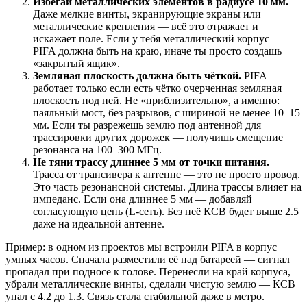
Избегай металлических элементов в радиусе 10 мм.
Даже мелкие винты, экранирующие экраны или
металлические крепления — всё это отражает и
искажает поле. Если у тебя металлический корпус —
PIFA должна быть на краю, иначе ты просто создашь
«закрытый ящик».
Земляная плоскость должна быть чёткой.
PIFA
работает только если есть чётко очерченная земляная
плоскость под ней. Не «приблизительно», а именно:
паяльный мост, без разрывов, с шириной не менее 10–15
мм. Если ты разрежешь землю под антенной для
трассировки других дорожек — получишь смещение
резонанса на 100–300 МГц.
Не тяни трассу длиннее 5 мм от точки питания.
Трасса от трансивера к антенне — это не просто провод.
Это часть резонансной системы. Длина трассы влияет на
импеданс. Если она длиннее 5 мм — добавляй
согласующую цепь (L-сеть). Без неё КСВ будет выше 2.5
даже на идеальной антенне.
Пример: в одном из проектов мы встроили PIFA в корпус
умных часов. Сначала разместили её над батареей — сигнал
пропадал при подносе к голове. Перенесли на край корпуса,
убрали металлические винты, сделали чистую землю — КСВ
упал с 4.2 до 1.3. Связь стала стабильной даже в метро.