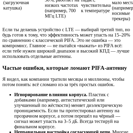
(загрузочная
мало мест
низких частотах
чувствительна
катушка)
(например
(например, 700
к температуре
носимые
МГц LTE)
трекеры)
Если ты делаешь устройство с LTE — выбирай третий тип, но
будь готов к тому, что эффективность может упасть на 15–20%
по сравнению с классической PIFA. Это не ошибка — это
компромисс. Главное — не пытайся «выжать» из PIFA всё:
если тебе нужен широкий диапазон и высокий КПД — лучше
использовать отдельные антенны.
Частые ошибки, которые ломают PIFA-антенну
Я видел, как компании тратили месяцы и миллионы, чтобы
потом понять: всё сломано из-за трёх простых ошибок.
Игнорирование влияния корпуса.
Пластик с
добавками (например, антистатический или
улучшенный по жёсткости) меняет диэлектрическую
проницаемость. Если ты протестировал антенну на
прозрачном корпусе, а потом перешёл на чёрный —
сигнал может упасть на 3–5 дБ. Всегда тестируй на
финальном корпусе.
Неправильная настройка согласующей цепи.
Многие