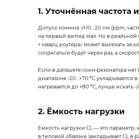
1. Уточнённая частота 
Допуск номина ‑/+10…20 пм (ppm, част
на первый взгляд мал. Но в реальной
+ кварц роутера» может вылезать за к
сопрягаться будет через раз, а скоро
Если в даташете скин‑резонатора нет я
диапазоне ‑20…+70 °C укладывается в
нагревается до +80 °C, лучше искать ‑
2. Ёмкость нагрузки
Ёмкость нагрузки CL — это параметр,
в типовой обвязке закладывает CL в ра