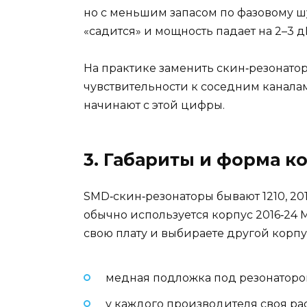
но с меньшим запасом по фазовому шум
«садится» и мощность падает на 2–3 д
На практике заменить скин‑резонатор
чувствительности к соседним канала
начинают с этой цифры.
3. Габариты и форма к
SMD‑скин‑резонаторы бывают 1210, 201
обычно используется корпус 2016‑24 
свою плату и выбираете другой корпус
медная подложка под резонатором
у каждого производителя своя расп