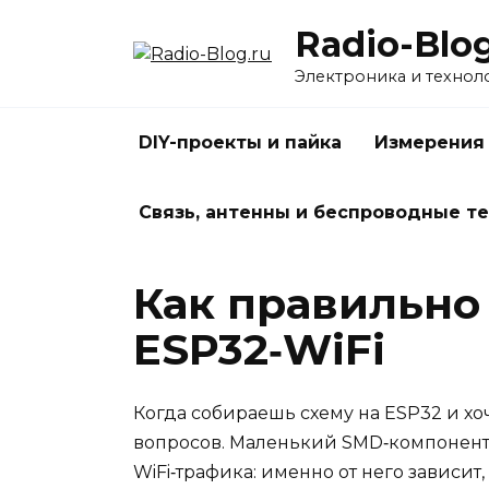
Перейти
Radio-Blog
к
содержанию
Электроника и технол
DIY-проекты и пайка
Измерения
Связь, антенны и беспроводные т
Как правильно
ESP32‑WiFi
Когда собираешь схему на ESP32 и хо
вопросов. Маленький SMD‑компонент,
WiFi‑трафика: именно от него зависит