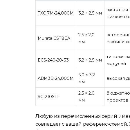
частотная 
TXC 7M‑24,000M
3,2 × 2,5 мм
низкое со
2,5 × 2,0
встроенны
Murata CST8EA
мм
стабилиза
типовая з
ECS‑240‑20‑33
3,2 × 2,5 мм
модулей
5,0 × 3,2
ABM3B‑24,000M
высокая д
мм
2,5 × 2,0
бюджетно
SG‑210STF
мм
проектов
Любую из перечисленных серий имеет 
совпадает с вашей референс‑схемой. 