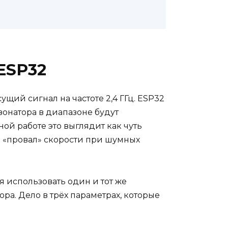
ESP32
ущий сигнал на частоте 2,4 ГГц. ESP32
онатора в диапазоне будут
ой работе это выглядит как чуть
и «провал» скорости при шумных
 использовать один и тот же
ра. Дело в трёх параметрах, которые