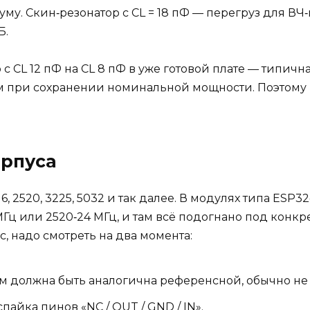
у. Скин‑резонатор с CL = 18 пФ — перегруз для ВЧ‑к
Б.
 с CL 12 пФ на CL 8 пФ в уже готовой плате — типич
м при сохранении номинальной мощности. Поэтому 
орпуса
6, 2520, 3225, 5032 и так далее. В модулях типа E
МГц или 2520‑24 МГц, и там всё подогнано под конк
, надо смотреть на два момента:
 должна быть аналогична референсной, обычно не м
айка пинов «NC / OUT / GND / IN».