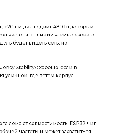
Гц +20 пм дают сдвиг 480 Гц, который
ход частоты по линии «скин‑резонатор
дуль будет видеть сеть, но
ncy Stability»: хорошо, если в
ля уличной, где летом корпус
сего ломают совместимость. ESP32‑чип
рабочей частоты и может захватиться,