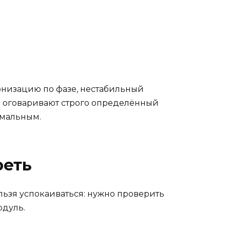
ронизацию по фазе, нестабильный
йне оговаривают строго определённый
имальным.
реть
льзя успокаиваться: нужно проверить
одуль.