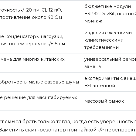
бюджетные модули
точность ‑/+20 пм, CL 12 пФ,
ESP32‑DevKit, плотны
противление около 40 Ом
монтаж
изделия с жёсткими
е конденсаторы нагрузки,
климатическими
ция по температуре ‑/+15 пм
требованиями
амена для многих китайских
универсальный ремо
замена
эксперименты с вне
обротность, малые фазовые шумы
ВЧ‑антенной
е решение для масштабируемых
массовый рынок
смысл брать только тогда, когда есть уверенность 
Заменить скин‑резонатор припайкой ‑/> перепроект