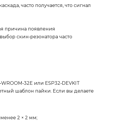
аскада, часто получается, что сигнал
ная причина появления
выбор скин‑резонатора часто
SP32‑WROOM‑32E или ESP32‑DEVKIT
ретный шаблон пайки. Если вы делаете
енее 2 × 2 мм;