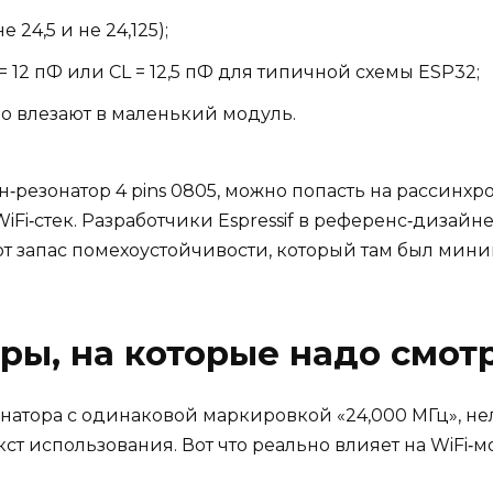
 24,5 и не 24,125);
= 12 пФ или CL = 12,5 пФ для типичной схемы ESP32;
но влезают в маленький модуль.
‑резонатор 4 pins 0805, можно попасть на рассинх
WiFi‑стек. Разработчики Espressif в референс‑диза
ют запас помехоустойчивости, который там был мин
ы, на которые надо смот
натора с одинаковой маркировкой «24,000 МГц», не
кст использования. Вот что реально влияет на WiFi‑м