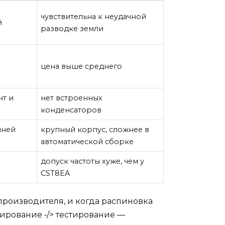
чувствительна к неудачной
й
разводке земли
цена выше среднего
нт и
нет встроенных
конденсаторов
шней
крупный корпус, сложнее в
автоматической сборке
допуск частоты хуже, чем у
CST8EA
производителя, и когда распиновка
ирование ‑/> тестирование —