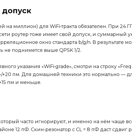
и допуск
ей на миллион) для WiFi‑тракта обязателен. При 24 Г
 сети роутер тоже имеет свой допуск, и суммарный у
орреляционное окно стандарта b/g/n. В результате мо
сть не поднимется выше QPSK 1/2.
вного указания «WiFi‑grade», смотри на строку «Freque
 ‑/+20 пм. Для домашней техники это нормально — д
/+15 пм и меньше.
 который часто игнорируют, и именно на нём чаще в
йоне 12 пФ. Скин‑резонатор с CL = 8 пФ даст сдвиг 