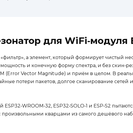
езонатор для WiFi‑модуля 
 «фильтр», а элемент, который формирует чистый нес
мощность и конечную форму спектра, и без скин‑рез
(Error Vector Magnitude) и приём в целом. В реальн
чайные потери пакетов, долгое сканирование сетей 
ESP32‑WROOM‑32, ESP32‑SOLO‑1 и ESP‑S2 пытаются
с произвольными кварцами из самого дешёвого набо