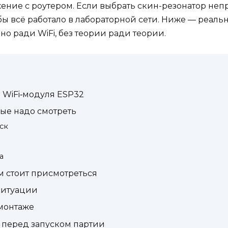
ение с роутером. Если выбрать скин-резонатор неп
ь бы всё работало в лабораторной сети. Ниже — реа
о ради WiFi, без теории ради теории.
 WiFi‑модуля ESP32
ые надо смотреть
ск
а
м стоит присмотреться
 ситуации
монтаже
 перед запуском партии