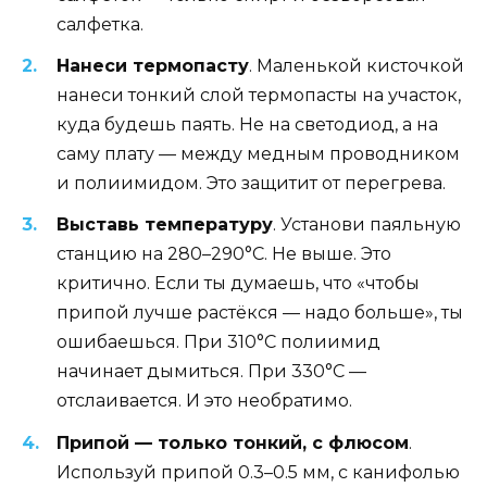
салфетка.
Нанеси термопасту
. Маленькой кисточкой
нанеси тонкий слой термопасты на участок,
куда будешь паять. Не на светодиод, а на
саму плату — между медным проводником
и полиимидом. Это защитит от перегрева.
Выставь температуру
. Установи паяльную
станцию на 280–290°C. Не выше. Это
критично. Если ты думаешь, что «чтобы
припой лучше растёкся — надо больше», ты
ошибаешься. При 310°C полиимид
начинает дымиться. При 330°C —
отслаивается. И это необратимо.
Припой — только тонкий, с флюсом
.
Используй припой 0.3–0.5 мм, с канифолью