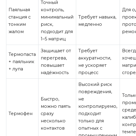
Точный
Паяльная
контроль,
Для о
станция с
минимальный
Требует навыка,
проек
тонким
риск,
медленно
прото
жалом
подходит для
ремо
1–5 матриц
Защищает от
Требует
Всегд
Термопаста
перегрева,
аккуратности,
хочеш
+ паяльник
повышает
не ускоряет
матри
+ лупа
надёжность
процесс
сгоре
Высокий риск
повреждения,
Тольк
Быстро,
не
пром
можно паять
контролируемо,
среде
Термофен
сразу
подходит
калиб
несколько
только для
конт
контактов
опытных с
темп
промышленным