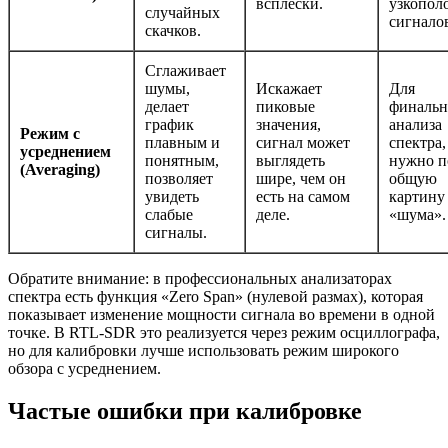
всплески.
узкопол
случайных
сигнало
скачков.
Сглаживает
шумы,
Искажает
Для
делает
пиковые
финальн
график
значения,
анализа
Режим с
плавным и
сигнал может
спектра,
усреднением
понятным,
выглядеть
нужно п
(Averaging)
позволяет
шире, чем он
общую
увидеть
есть на самом
картину 
слабые
деле.
«шума».
сигналы.
Обратите внимание: в профессиональных анализаторах
спектра есть функция «Zero Span» (нулевой размах), которая
показывает изменение мощности сигнала во времени в одной
точке. В RTL-SDR это реализуется через режим осциллографа,
но для калибровки лучше использовать режим широкого
обзора с усреднением.
Частые ошибки при калибровке