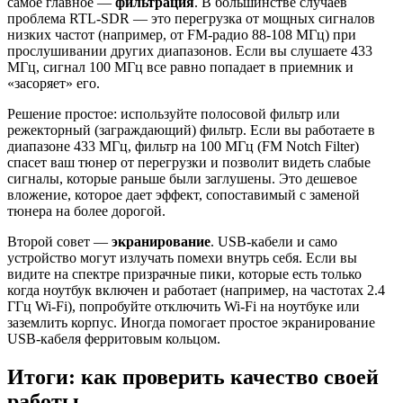
самое главное —
фильтрация
. В большинстве случаев
проблема RTL-SDR — это перегрузка от мощных сигналов
низких частот (например, от FM-радио 88-108 МГц) при
прослушивании других диапазонов. Если вы слушаете 433
МГц, сигнал 100 МГц все равно попадает в приемник и
«засоряет» его.
Решение простое: используйте полосовой фильтр или
режекторный (заграждающий) фильтр. Если вы работаете в
диапазоне 433 МГц, фильтр на 100 МГц (FM Notch Filter)
спасет ваш тюнер от перегрузки и позволит видеть слабые
сигналы, которые раньше были заглушены. Это дешевое
вложение, которое дает эффект, сопоставимый с заменой
тюнера на более дорогой.
Второй совет —
экранирование
. USB-кабели и само
устройство могут излучать помехи внутрь себя. Если вы
видите на спектре призрачные пики, которые есть только
когда ноутбук включен и работает (например, на частотах 2.4
ГГц Wi-Fi), попробуйте отключить Wi-Fi на ноутбуке или
заземлить корпус. Иногда помогает простое экранирование
USB-кабеля ферритовым кольцом.
Итоги: как проверить качество своей
работы