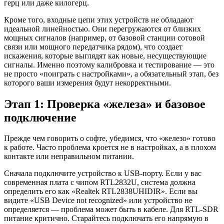
герц или даже килогерц.
Кроме того, входные цепи этих устройств не обладают
идеальной линейностью. Они перегружаются от близких
мощных сигналов (например, от базовой станции сотовой
связи или мощного передатчика рядом), что создает
искажения, которые выглядят как новые, несуществующие
сигналы. Именно поэтому калибровка и тестирование — это
не просто «поиграть с настройками», а обязательный этап, без
которого ваши измерения будут некорректными.
Этап 1: Проверка «железа» и базовое
подключение
Прежде чем говорить о софте, убедимся, что «железо» готово
к работе. Часто проблема кроется не в настройках, а в плохом
контакте или неправильном питании.
Сначала подключите устройство к USB-порту. Если у вас
современная плата с чипом RTL2832U, система должна
определить его как «Realtek RTL2838UHIDIR». Если вы
видите «USB Device not recognized» или устройство не
определяется — проблема может быть в кабеле. Для RTL-SDR
питание критично. Старайтесь подключать его напрямую в