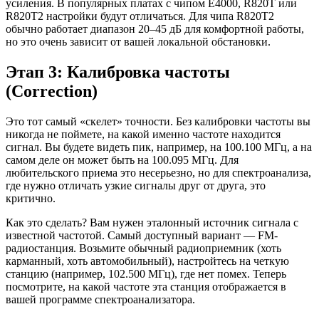
усиления. В популярных платах с чипом E4000, R820T или
R820T2 настройки будут отличаться. Для чипа R820T2
обычно работает диапазон 20–45 дБ для комфортной работы,
но это очень зависит от вашей локальной обстановки.
Этап 3: Калибровка частоты
(Correction)
Это тот самый «скелет» точности. Без калибровки частоты вы
никогда не поймете, на какой именно частоте находится
сигнал. Вы будете видеть пик, например, на 100.100 МГц, а на
самом деле он может быть на 100.095 МГц. Для
любительского приема это несерьезно, но для спектроанализа,
где нужно отличать узкие сигналы друг от друга, это
критично.
Как это сделать? Вам нужен эталонный источник сигнала с
известной частотой. Самый доступный вариант — FM-
радиостанция. Возьмите обычный радиоприемник (хоть
карманный, хоть автомобильный), настройтесь на четкую
станцию (например, 102.500 МГц), где нет помех. Теперь
посмотрите, на какой частоте эта станция отображается в
вашей программе спектроанализатора.