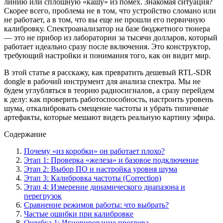
линию или сплошную «кашу» из помех. Знакомая ситуация?
Скорее всего, проблема не в том, что устройство сломано или
не работает, а в том, что вы еще не прошли его первичную
калибровку. Спектроанализатор на базе бюджетного тюнера
— это не прибор из лаборатории за тысячи долларов, который
работает идеально сразу после включения. Это конструктор,
требующий настройки и понимания того, как он видит мир.
В этой статье я расскажу, как превратить дешевый RTL-SDR
dongle в рабочий инструмент для анализа спектра. Мы не
будем углубляться в теорию радиосигналов, а сразу перейдем
к делу: как проверить работоспособность, настроить уровень
шума, откалибровать смещение частоты и убрать типичные
артефакты, которые мешают видеть реальную картину эфира.
Содержание
Почему «из коробки» он работает плохо?
Этап 1: Проверка «железа» и базовое подключение
Этап 2: Выбор ПО и настройка уровня шума
Этап 3: Калибровка частоты (Correction)
Этап 4: Измерение динамического диапазона и
перегрузок
Сравнение режимов работы: что выбрать?
Частые ошибки при калибровке
Ошибка 1: Игнорирование прогрева