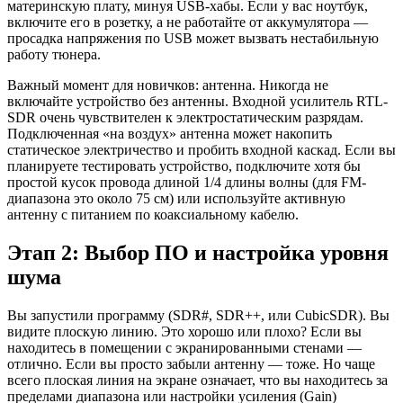
материнскую плату, минуя USB-хабы. Если у вас ноутбук,
включите его в розетку, а не работайте от аккумулятора —
просадка напряжения по USB может вызвать нестабильную
работу тюнера.
Важный момент для новичков: антенна. Никогда не
включайте устройство без антенны. Входной усилитель RTL-
SDR очень чувствителен к электростатическим разрядам.
Подключенная «на воздух» антенна может накопить
статическое электричество и пробить входной каскад. Если вы
планируете тестировать устройство, подключите хотя бы
простой кусок провода длиной 1/4 длины волны (для FM-
диапазона это около 75 см) или используйте активную
антенну с питанием по коаксиальному кабелю.
Этап 2: Выбор ПО и настройка уровня
шума
Вы запустили программу (SDR#, SDR++, или CubicSDR). Вы
видите плоскую линию. Это хорошо или плохо? Если вы
находитесь в помещении с экранированными стенами —
отлично. Если вы просто забыли антенну — тоже. Но чаще
всего плоская линия на экране означает, что вы находитесь за
пределами диапазона или настройки усиления (Gain)