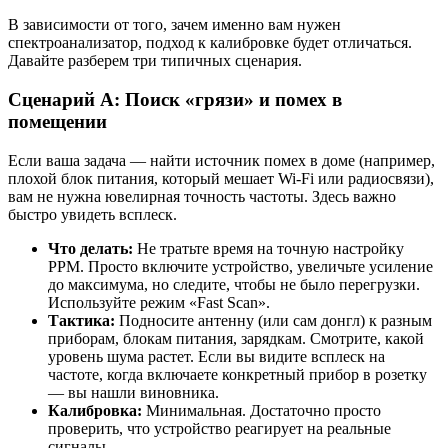
В зависимости от того, зачем именно вам нужен
спектроанализатор, подход к калибровке будет отличаться.
Давайте разберем три типичных сценария.
Сценарий А: Поиск «грязи» и помех в
помещении
Если ваша задача — найти источник помех в доме (например,
плохой блок питания, который мешает Wi-Fi или радиосвязи),
вам не нужна ювелирная точность частоты. Здесь важно
быстро увидеть всплеск.
Что делать:
Не тратьте время на точную настройку
PPM. Просто включите устройство, увеличьте усиление
до максимума, но следите, чтобы не было перегрузки.
Используйте режим «Fast Scan».
Тактика:
Подносите антенну (или сам донгл) к разным
приборам, блокам питания, зарядкам. Смотрите, какой
уровень шума растет. Если вы видите всплеск на
частоте, когда включаете конкретный прибор в розетку
— вы нашли виновника.
Калибровка:
Минимальная. Достаточно просто
проверить, что устройство реагирует на реальные
сигналы.