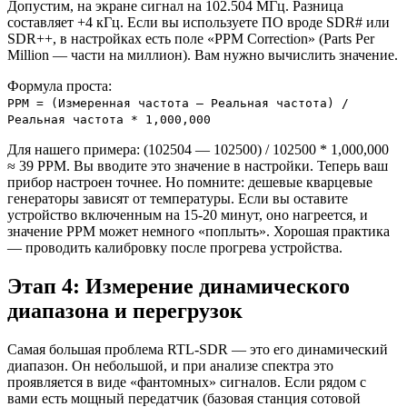
Допустим, на экране сигнал на 102.504 МГц. Разница
составляет +4 кГц. Если вы используете ПО вроде SDR# или
SDR++, в настройках есть поле «PPM Correction» (Parts Per
Million — части на миллион). Вам нужно вычислить значение.
Формула проста:
PPM = (Измеренная частота – Реальная частота) /
Реальная частота * 1,000,000
Для нашего примера: (102504 — 102500) / 102500 * 1,000,000
≈ 39 PPM. Вы вводите это значение в настройки. Теперь ваш
прибор настроен точнее. Но помните: дешевые кварцевые
генераторы зависят от температуры. Если вы оставите
устройство включенным на 15-20 минут, оно нагреется, и
значение PPM может немного «поплыть». Хорошая практика
— проводить калибровку после прогрева устройства.
Этап 4: Измерение динамического
диапазона и перегрузок
Самая большая проблема RTL-SDR — это его динамический
диапазон. Он небольшой, и при анализе спектра это
проявляется в виде «фантомных» сигналов. Если рядом с
вами есть мощный передатчик (базовая станция сотовой