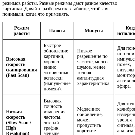
режимов работы. Разные режимы дают разное качество
картинки. Давайте разберем их в таблице, чтобы вы
понимали, когда что применять.
Режим
Ког
Плюсы
Минусы
работы
использ
Быстрое
Для пои
обновление
Низкое
источни
картинки,
разрешение по
Высокая
импуль
хорошо
частоте, много
скорость
помех,
видно
шумов, менее
сканирования
визуаль
мгновенные
точная
(Fast Scan)
монитор
всплески
амплитудная
активно
(импульсные
характеристика.
эфира.
помехи).
Высокая
Для точ
точность
Медленное
калибро
Низкая
измерения
обновление,
измерен
скорость
частоты,
может
уровня
(Slow Scan /
чистый
пропустить
сигнала,
High
график,
короткие
анализа
Resolution)
меньше