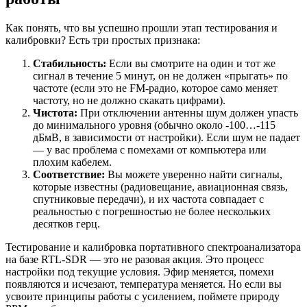
Как понять, что вы успешно прошли этап тестирования и
калибровки? Есть три простых признака:
Стабильность:
Если вы смотрите на один и тот же
сигнал в течение 5 минут, он не должен «прыгать» по
частоте (если это не FM-радио, которое само меняет
частоту, но не должно скакать цифрами).
Чистота:
При отключении антенны шум должен упасть
до минимального уровня (обычно около -100…-115
дБмB, в зависимости от настройки). Если шум не падает
— у вас проблема с помехами от компьютера или
плохим кабелем.
Соответствие:
Вы можете уверенно найти сигналы,
которые известны (радиовещание, авиационная связь,
спутниковые передачи), и их частота совпадает с
реальностью с погрешностью не более нескольких
десятков герц.
Тестирование и калибровка портативного спектроанализатора
на базе RTL-SDR — это не разовая акция. Это процесс
настройки под текущие условия. Эфир меняется, помехи
появляются и исчезают, температура меняется. Но если вы
усвоите принципы работы с усилением, поймете природу