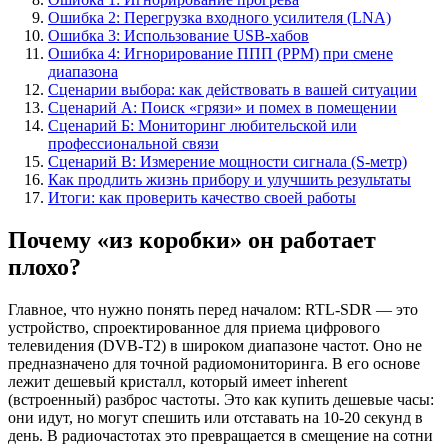
Ошибка 2: Перегрузка входного усилителя (LNA)
Ошибка 3: Использование USB-хабов
Ошибка 4: Игнорирование ППП (PPM) при смене
диапазона
Сценарии выбора: как действовать в вашей ситуации
Сценарий А: Поиск «грязи» и помех в помещении
Сценарий Б: Мониторинг любительской или
профессиональной связи
Сценарий В: Измерение мощности сигнала (S-метр)
Как продлить жизнь прибору и улучшить результаты
Итоги: как проверить качество своей работы
Почему «из коробки» он работает
плохо?
Главное, что нужно понять перед началом: RTL-SDR — это
устройство, спроектированное для приема цифрового
телевидения (DVB-T2) в широком диапазоне частот. Оно не
предназначено для точной радиомониторинга. В его основе
лежит дешевый кристалл, который имеет inherent
(встроенный) разброс частоты. Это как купить дешевые часы:
они идут, но могут спешить или отставать на 10-20 секунд в
день. В радиочастотах это превращается в смещение на сотни