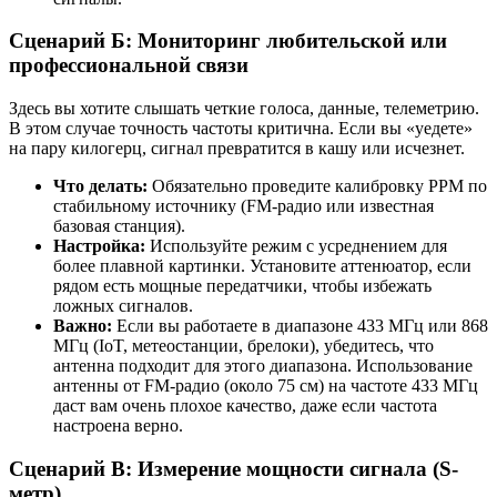
Сценарий Б: Мониторинг любительской или
профессиональной связи
Здесь вы хотите слышать четкие голоса, данные, телеметрию.
В этом случае точность частоты критична. Если вы «уедете»
на пару килогерц, сигнал превратится в кашу или исчезнет.
Что делать:
Обязательно проведите калибровку PPM по
стабильному источнику (FM-радио или известная
базовая станция).
Настройка:
Используйте режим с усреднением для
более плавной картинки. Установите аттенюатор, если
рядом есть мощные передатчики, чтобы избежать
ложных сигналов.
Важно:
Если вы работаете в диапазоне 433 МГц или 868
МГц (IoT, метеостанции, брелоки), убедитесь, что
антенна подходит для этого диапазона. Использование
антенны от FM-радио (около 75 см) на частоте 433 МГц
даст вам очень плохое качество, даже если частота
настроена верно.
Сценарий В: Измерение мощности сигнала (S-
метр)