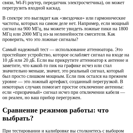
связи, Wi-Fi роутер, передатчик электросчетчика), он может
перегрузить входной каскад.
В спектре это выглядит как «звездочки» или гармонические
частоты, которых на самом деле нет. Например, если мощный
сигнал на 900 МГц, вы можете увидеть ложные пики на 1800
МГц или 2000 МГц из-за нелинейности смесителя. Как
проверить, что это ложные сигналы?
Самый надежный тест — использование аттенюатора. Это
простейшее устройство, которое ослабляет сигнал на входе на
10 дБ или 20 дБ. Если вы прикрутите аттенюатор к антенне и
заметите, что какой-то пик на графике исчез или стал
значительно меньше, значит, это реальный сигнал, который
был просто слишком мощным. Если пик остался на прежнем
уровне — это ложный артефакт, созданный перегрузкой. В
некоторых случаях помогает простое отключение антенны:
если «призрачный» сигнал исчез при отключении кабеля —
он реален, но ваш прибор перегружен.
Сравнение режимов работы: что
выбрать?
При тестировании и калибровке вы столкнетесь с выбором