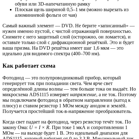
обуви или 3D-напечатанную рамку
Плоская щель шириной 0,5–1 мм (можно вырезать из
алюминиевой фольги от чая)
Самый важный элемент — DVD. Не берите «записанный» —
нужен именно пустой, с чистой отражающей поверхностью.
Снимите с него защитный слой (осторожно, он ломается), и
оставьте только слой с дифракционной решёткой. Это и будет
ваша призма. На DVD решётка имеет шаг 1,6 мкм — это
идеально для видимого спектра (400–700 нм).
Как работает схема
Фотодиод — это полупроводниковый прибор, который
генерирует ток при попадании света. Чем ярче свет
определённой длины волны — тем больше тока он выдаёт. Но
микросхема ADS1115 измеряет
напряжение
, а не ток. Поэтому
мы подключаем фотодиод в обратном направлении (катод к
плюсу) и ставим резистор 1 МОм между анодом и землёй.
Получается простейший ток-в-напряжение преобразователь.
Когда свет падает на фотодиод, через резистор течёт ток. По
закону Ома:
U = I × R
. При токе 1 мкА и сопротивлении 1
МОм — на выходе будет 1 В. Это идеальный диапазон для
ADS1115, который работает от 0 до 3,3 В. Максимальный ток