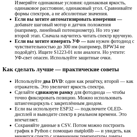
Измеряйте одинаковые условия: одинаковая яркость,
одинаковое расстояние, одинаковый угол. Сравнивайте
формы спектров, а не абсолютные значения.
Если вы хотите автоматизировать измерения —
добавьте шаговый мотор и датчик положения
(например, линейный потенциометр). Но это уже
второй этап. Сначала научитесь читать спектр вручную.
Если вы хотите измерять УФ —
вам нужен фотодиод с
чувствительностью до 300 нм (например, BPW34 не
подойдёт). Ищите S1223-01 или аналоги. Но учтите:
УФ-свет опасен. Используйте защитные очки.
Как сделать лучше — практические советы
Используйте
два DVD
: один как решётку, второй — как
отражатель. Это увеличит яркость спектра.
Сделайте
сдвижную рамку
для фотодиода — чтобы
точно фиксировать позицию. Можно использовать
штангенциркуль с закреплённым диодом.
Если вы используете ESP32 — подключите OLED-
дисплей и выводите спектр в реальном времени. Это
впечатляет.
Сохраняйте данные в CSV. Потом можно построить
график в Python с помощью matplotlib — и увидеть, как
меняется спектр с изменением температуры лампы.