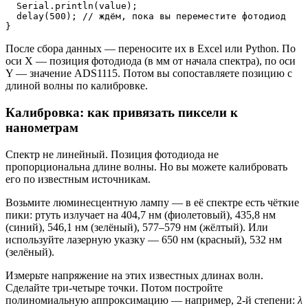
  Serial.println(value);

  delay(500); // ждём, пока вы переместите фотодиод

}
После сбора данных — переносите их в Excel или Python. По
оси X — позиция фотодиода (в мм от начала спектра), по оси
Y — значение ADS1115. Потом вы сопоставляете позицию с
длиной волны по калибровке.
Калибровка: как привязать пиксели к
нанометрам
Спектр не линейный. Позиция фотодиода не
пропорциональна длине волны. Но вы можете калибровать
его по известным источникам.
Возьмите люминесцентную лампу — в её спектре есть чёткие
пики: ртуть излучает на 404,7 нм (фиолетовый), 435,8 нм
(синий), 546,1 нм (зелёный), 577–579 нм (жёлтый). Или
используйте лазерную указку — 650 нм (красный), 532 нм
(зелёный).
Измерьте напряжение на этих известных длинах волн.
Сделайте три-четыре точки. Потом постройте
полиномиальную аппроксимацию — например, 2-й степени:
λ