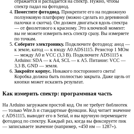
отражается и распадается на спектр. Нужно, чтобы
спектр падал на фотодиод.
Поместите фотодиод.
Прикрепите его на подвижную
ползунковую платформу (можно сделать из деревянной
палочки и скотча). Он должен двигаться вдоль спектра
— от фиолетового к красному. Это ключевой момент:
вы не можете измерить весь спектр сразу. Вы измеряете
по точкам.
Соберите электронику.
Подключите фотодиод: анод —
к земле, катод — к входу A0 ADS1115. Резистор 1 МОм
— между A0 и VCC (3,3 В). Подключите ADS1115 к
Arduino: SDA — к A4, SCL — к A5. Питание: VCC —
3,3 В, GND — земля.
Закройте корпус.
Никакого постороннего света!
Коробка должна быть полностью закрыта. Даже щель от
кнопки может исказить результат.
Как измерить спектр: программная часть
На Arduino загружаем простой код. Он не требует библиотек
— только Wire.h и стандартные функции. Код читает значение
с ADS1115, выводит его в Serial, и вы вручную перемещаете
фотодиод по спектру. Каждый раз, когда вы фиксируете пик
— записываете значение (например, «450 нм — 1287»).