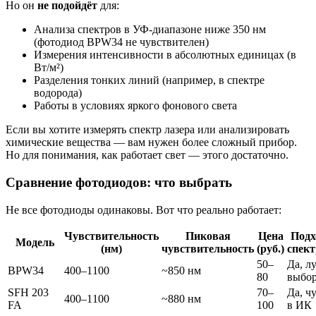
Но он
не подойдёт
для:
Анализа спектров в УФ-диапазоне ниже 350 нм
(фотодиод BPW34 не чувствителен)
Измерения интенсивности в абсолютных единицах (в
Вт/м²)
Разделения тонких линий (например, в спектре
водорода)
Работы в условиях яркого фонового света
Если вы хотите измерять спектр лазера или анализировать
химические вещества — вам нужен более сложный прибор.
Но для понимания, как работает свет — этого достаточно.
Сравнение фотодиодов: что выбрать
Не все фотодиоды одинаковы. Вот что реально работает:
Чувствительность
Пиковая
Цена
Подх
Модель
(нм)
чувствительность
(руб.)
спек
50–
Да, л
BPW34
400–1100
~850 нм
80
выбо
SFH 203
70–
Да, ч
400–1100
~880 нм
FA
100
в ИК