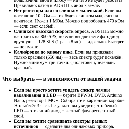
подключили анод к плюсу — ничего не будет работать.
Правильно: катод к ADS1115, анод к земле.
Нет резистора или он слишком маленький.
Если вы
поставили 10 кОм — ток будет слишком мал, сигнал
нечитаем. Нужен 1 МОм. Можно попробовать 470 кОм
— если свет слабый.
Слишком высокая скорость опроса.
ADS1115 можно
настроить на 860 SPS, но если вы двигаете фотодиод
вручную — 128 SPS (1 раз в 8 мс) — идеально. Быстрее
— не нужно.
Калибровка по одному пике.
Если вы привязали
только красный (650 нм) — весь спектр будет искажён.
Нужно минимум три точки: фиолетовый, зелёный,
красный.
Что выбрать — в зависимости от вашей задачи
Если вы просто хотите увидеть спектр лампы
накаливания и LED —
берите BPW34, DVD, Arduino
Nano, резистор 1 МОм. Собирайте в картонной коробке.
Это займёт 3 часа. Результат: вы увидите, что белый
LED — это синий диод + желтый флуоресцентный
слой.
Если вы хотите сравнивать спектры разных
источников —
сделайте два одинаковых прибора.