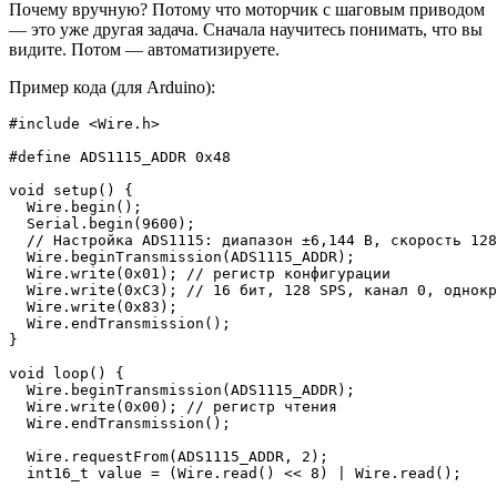
Почему вручную? Потому что моторчик с шаговым приводом
— это уже другая задача. Сначала научитесь понимать, что вы
видите. Потом — автоматизируете.
Пример кода (для Arduino):
#include <Wire.h>

#define ADS1115_ADDR 0x48

void setup() {

  Wire.begin();

  Serial.begin(9600);

  // Настройка ADS1115: диапазон ±6,144 В, скорость 128
  Wire.beginTransmission(ADS1115_ADDR);

  Wire.write(0x01); // регистр конфигурации

  Wire.write(0xC3); // 16 бит, 128 SPS, канал 0, однокр
  Wire.write(0x83);

  Wire.endTransmission();

}

void loop() {

  Wire.beginTransmission(ADS1115_ADDR);

  Wire.write(0x00); // регистр чтения

  Wire.endTransmission();

  Wire.requestFrom(ADS1115_ADDR, 2);

  int16_t value = (Wire.read() << 8) | Wire.read();
