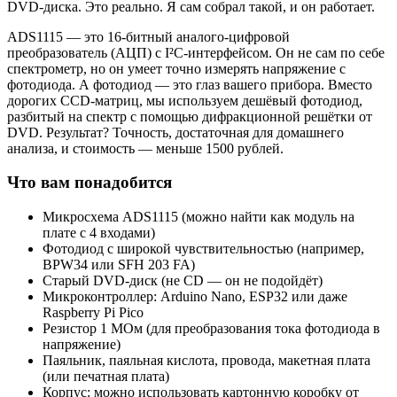
DVD-диска. Это реально. Я сам собрал такой, и он работает.
ADS1115 — это 16-битный аналого-цифровой
преобразователь (АЦП) с I²C-интерфейсом. Он не сам по себе
спектрометр, но он умеет точно измерять напряжение с
фотодиода. А фотодиод — это глаз вашего прибора. Вместо
дорогих CCD-матриц, мы используем дешёвый фотодиод,
разбитый на спектр с помощью дифракционной решётки от
DVD. Результат? Точность, достаточная для домашнего
анализа, и стоимость — меньше 1500 рублей.
Что вам понадобится
Микросхема ADS1115 (можно найти как модуль на
плате с 4 входами)
Фотодиод с широкой чувствительностью (например,
BPW34 или SFH 203 FA)
Старый DVD-диск (не CD — он не подойдёт)
Микроконтроллер: Arduino Nano, ESP32 или даже
Raspberry Pi Pico
Резистор 1 МОм (для преобразования тока фотодиода в
напряжение)
Паяльник, паяльная кислота, провода, макетная плата
(или печатная плата)
Корпус: можно использовать картонную коробку от