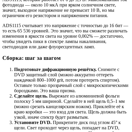
фотодиода — около 10 мкА при ярком солнечном свете,
значит, выходное напряжение не превысит 10 В, но мы
ограничим его резистором и напряжением питания.
ADS1115 считывает это напряжение с точностью до 16 бит —
то есть 65 536 уровней. Это значит, что вы сможете различать
изменения в яркости света на уровне 0,002% — достаточно,
чтобы увидеть пики в спектре лампы накаливания,
светодиодов или даже флуоресцентных ламп.
Сборка: шаг за шагом
Подготовьте дифракционную решётку.
Снимите с
DVD защитный слой (можно аккуратно оттереть
наждачкой 800–1000 grit, потом протереть спиртом).
Оставьте только прозрачный слой с микроскопическими
бороздками. Это ваша призма.
Сделайте щель.
Вырежьте из алюминиевой фольги
полоску 5 мм шириной. Сделайте в ней щель 0,5–1 мм
(можно срезать канцелярским ножом). Приклейте её к
краю коробки — это вход для света. Щель должна быть
узкой, иначе спектр будет размытым.
Установите DVD.
Прикрепите диск под углом 45° к
щели. Свет проходит через щель, попадает на DVD,