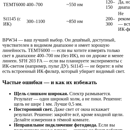
120–
Да, н
TEMT6000
400–700
~550 нм
150
диапа
Не
Si1145 (с
200–
реком
300–1100
~850 нм
ИК)
300
— вс
ИК-ф
BPW34 — ваш лучший выбор. Он дешёвый, доступный,
чувствителен в видимом диапазоне и имеет хорошую
линейность. TEMT6000 — если вы хотите измерять только
свет в диапазоне 400–700 нм (без ИК), но он дороже и менее
линеен. SFH 203 FA — если вы планируете эксперименты с
ИК-светом (например, пульт ДУ). Si1145 — не берите: в нём
есть встроенный ИК-фильтр, который убирает видимый свет.
Частые ошибки — и как их избежать
Щель слишком широкая.
Спектр размывается.
Результат — один широкий холм, а не пики. Решение:
щель не шире 1 мм. Лучше 0,5 мм.
Посторонний свет.
Даже свет от окна искажает
результат. Решение: закройте всё, кроме входной щели.
Делайте измерения в тёмной комнате.
Неправильное подключение фотодиода.
Если вы