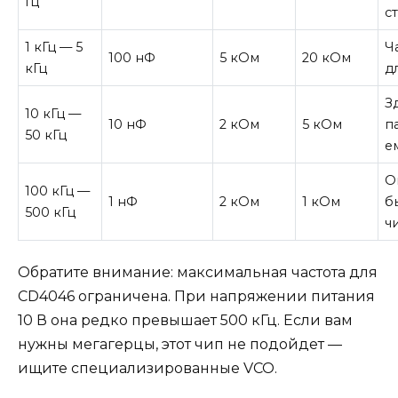
Гц
с
1 кГц — 5
Ч
100 нФ
5 кОм
20 кОм
кГц
д
З
10 кГц —
10 нФ
2 кОм
5 кОм
п
50 кГц
е
О
100 кГц —
1 нФ
2 кОм
1 кОм
б
500 кГц
ч
Обратите внимание: максимальная частота для
CD4046 ограничена. При напряжении питания
10 В она редко превышает 500 кГц. Если вам
нужны мегагерцы, этот чип не подойдет —
ищите специализированные VCO.