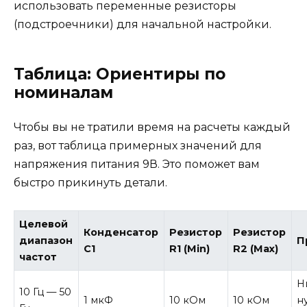
использовать переменные резисторы
(подстроечники) для начальной настройки.
Таблица: Ориентиры по
номиналам
Чтобы вы не тратили время на расчеты каждый
раз, вот таблица примерных значений для
напряжения питания 9В. Это поможет вам
быстро прикинуть детали.
Целевой
Конденсатор
Резистор
Резистор
диапазон
П
C1
R1 (Min)
R2 (Max)
частот
Н
10 Гц — 50
1 мкФ
10 кОм
10 кОм
н