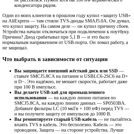
конденсатора рядом.
Один из моих клиентов в прошлом году купил «защиту USB»
на AliExpress — там стояли TVS-диоды SMAJ5.0A. Он думал,
что купил защиту. На самом деле — он купил причину сбоев.
Устройства начали отключаться при подключении к ноутбуку.
Причина? Диод срабатывал при 5,1 В — и это было
нормальным напряжением от USB-порта. Он ломал работу, а
не защищал.
Что выбрать в зависимости от ситуации
Вы защищаете внешний жёсткий диск или SSD
—
ставьте SMCJ5.8CA на питание и USBLC6-2SC6 на D+
и D−. Это надёжно, не мешает скорости, работает даже
при 100 В импульсе.
Вы делаете USB-хаб для промышленного
использования
— на каждую линию питания по
SMCJ5.8CA, на каждую линию данных — SP0503BA.
Добавьте фильтры LC (10 мкГн + 100 нФ) перед TVS —
и вы получите защиту от импульсов до 1000 В.
Вы ремонтируете старый USB-кабель
— не пытайтесь
впаять TVS в кабель. Это бесполезно. Кабель — это
проводник. Защита — на стороне устройства. Лучше