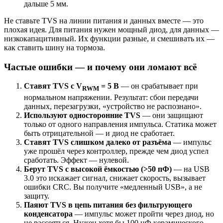
дальше 5 мм.
Не ставьте TVS на линии питания и данных вместе — это
плохая идея. Для питания нужен мощный диод, для данных —
низкокапацитивный. Их функции разные, и смешивать их —
как ставить шину на тормоза.
Частые ошибки — и почему они ломают всё
Ставят TVS с V
= 5 В
— он срабатывает при
RWM
нормальном напряжении. Результат: сбои передачи
данных, перезагрузки, «устройство не распознано».
Используют односторонние TVS
— они защищают
только от одного направления импульса. Статика может
быть отрицательной — и диод не сработает.
Ставят TVS слишком далеко от разъёма
— импульс
уже прошёл через контроллер, прежде чем диод успел
сработать. Эффект — нулевой.
Берут TVS с высокой ёмкостью (>50 пФ)
— на USB
3.0 это искажает сигнал, снижает скорость, вызывает
ошибки CRC. Вы получите «медленный USB», а не
защиту.
Паяют TVS в цепь питания без фильтрующего
конденсатора
— импульс может пройти через диод, но
не рассеяться. Нужен хотя бы 100 нФ керамического