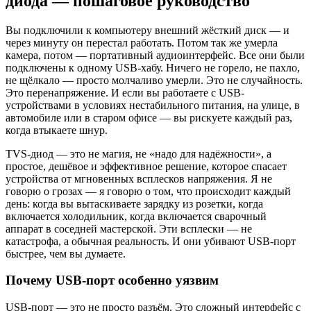
диода — пошаговое руководство
Вы подключили к компьютеру внешний жёсткий диск — и
через минуту он перестал работать. Потом так же умерла
камера, потом — портативный аудиоинтерфейс. Все они были
подключены к одному USB-хабу. Ничего не горело, не пахло,
не щёлкало — просто молчаливо умерли. Это не случайность.
Это перенапряжение. И если вы работаете с USB-
устройствами в условиях нестабильного питания, на улице, в
автомобиле или в старом офисе — вы рискуете каждый раз,
когда втыкаете шнур.
TVS-диод — это не магия, не «надо для надёжности», а
простое, дешёвое и эффективное решение, которое спасает
устройства от мгновенных всплесков напряжения. Я не
говорю о грозах — я говорю о том, что происходит каждый
день: когда вы вытаскиваете зарядку из розетки, когда
включается холодильник, когда включается сварочный
аппарат в соседней мастерской. Эти всплески — не
катастрофа, а обычная реальность. И они убивают USB-порт
быстрее, чем вы думаете.
Почему USB-порт особенно уязвим
USB-порт — это не просто разъём. Это сложный интерфейс с