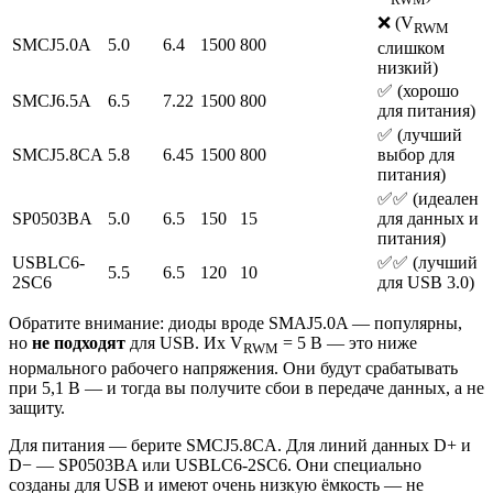
RWM
❌ (V
RWM
SMCJ5.0A
5.0
6.4
1500
800
слишком
низкий)
✅ (хорошо
SMCJ6.5A
6.5
7.22
1500
800
для питания)
✅ (лучший
SMCJ5.8CA
5.8
6.45
1500
800
выбор для
питания)
✅✅ (идеален
SP0503BA
5.0
6.5
150
15
для данных и
питания)
USBLC6-
✅✅ (лучший
5.5
6.5
120
10
2SC6
для USB 3.0)
Обратите внимание: диоды вроде SMAJ5.0A — популярны,
но
не подходят
для USB. Их V
= 5 В — это ниже
RWM
нормального рабочего напряжения. Они будут срабатывать
при 5,1 В — и тогда вы получите сбои в передаче данных, а не
защиту.
Для питания — берите SMCJ5.8CA. Для линий данных D+ и
D− — SP0503BA или USBLC6-2SC6. Они специально
созданы для USB и имеют очень низкую ёмкость — не