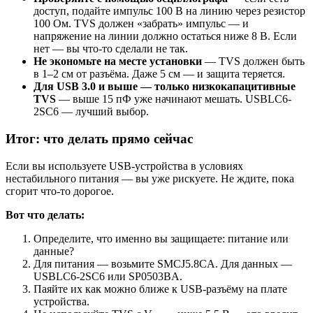
доступ, подайте импульс 100 В на линию через резистор
100 Ом. TVS должен «забрать» импульс — и
напряжение на линии должно остаться ниже 8 В. Если
нет — вы что-то сделали не так.
Не экономьте на месте установки
— TVS должен быть
в 1–2 см от разъёма. Даже 5 см — и защита теряется.
Для USB 3.0 и выше — только низкокапацитивные
TVS
— выше 15 пФ уже начинают мешать. USBLC6-
2SC6 — лучший выбор.
Итог: что делать прямо сейчас
Если вы используете USB-устройства в условиях
нестабильного питания — вы уже рискуете. Не ждите, пока
сгорит что-то дорогое.
Вот что делать:
Определите, что именно вы защищаете: питание или
данные?
Для питания — возьмите SMCJ5.8CA. Для данных —
USBLC6-2SC6 или SP0503BA.
Паяйте их как можно ближе к USB-разъёму на плате
устройства.