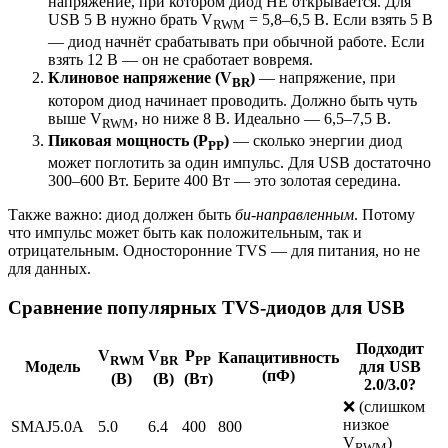
напряжение, при котором диод НЕ открывается. Для
USB 5 В нужно брать V
= 5,8–6,5 В. Если взять 5 В
RWM
— диод начнёт срабатывать при обычной работе. Если
взять 12 В — он не сработает вовремя.
Клиновое напряжение (V
)
— напряжение, при
BR
котором диод начинает проводить. Должно быть чуть
выше V
, но ниже 8 В. Идеально — 6,5–7,5 В.
RWM
Пиковая мощность (P
)
— сколько энергии диод
PP
может поглотить за один импульс. Для USB достаточно
300–600 Вт. Берите 400 Вт — это золотая середина.
Также важно: диод должен быть
би-направленным
. Потому
что импульс может быть как положительным, так и
отрицательным. Односторонние TVS — для питания, но не
для данных.
Сравнение популярных TVS-диодов для USB
Подходит
V
V
P
Капацитивность
RWM
BR
PP
Модель
для USB
(пФ)
(В)
(В)
(Вт)
2.0/3.0?
❌ (слишком
низкое
SMAJ5.0A
5.0
6.4
400
800
V
)