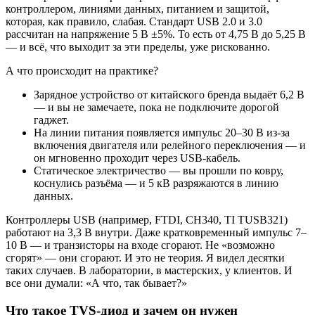
контроллером, линиями данных, питанием и защитой,
которая, как правило, слабая. Стандарт USB 2.0 и 3.0
рассчитан на напряжение 5 В ±5%. То есть от 4,75 В до 5,25 В
— и всё, что выходит за эти пределы, уже рискованно.
А что происходит на практике?
Зарядное устройство от китайского бренда выдаёт 6,2 В
— и вы не замечаете, пока не подключите дорогой
гаджет.
На линии питания появляется импульс 20–30 В из-за
включения двигателя или релейного переключения — и
он мгновенно проходит через USB-кабель.
Статическое электричество — вы прошли по ковру,
коснулись разъёма — и 5 кВ разряжаются в линию
данных.
Контроллеры USB (например, FTDI, CH340, TI TUSB321)
работают на 3,3 В внутри. Даже кратковременный импульс 7–
10 В — и транзисторы на входе сгорают. Не «возможно
сгорят» — они сгорают. И это не теория. Я видел десятки
таких случаев. В лаборатории, в мастерских, у клиентов. И
все они думали: «А что, так бывает?»
Что такое TVS-диод и зачем он нужен