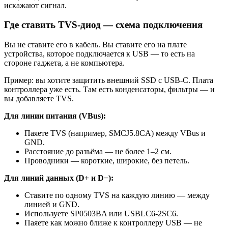
искажают сигнал.
Где ставить TVS-диод — схема подключения
Вы не ставите его в кабель. Вы ставите его на плате
устройства, которое подключается к USB — то есть на
стороне гаджета, а не компьютера.
Пример: вы хотите защитить внешний SSD с USB-C. Плата
контроллера уже есть. Там есть конденсаторы, фильтры — и
вы добавляете TVS.
Для линии питания (VBus):
Паяете TVS (например, SMCJ5.8CA) между VBus и
GND.
Расстояние до разъёма — не более 1–2 см.
Проводники — короткие, широкие, без петель.
Для линий данных (D+ и D−):
Ставите по одному TVS на каждую линию — между
линией и GND.
Используете SP0503BA или USBLC6-2SC6.
Паяете как можно ближе к контроллеру USB — не