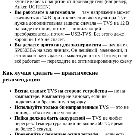
купите кабель с защитой от производителя (например,
Anker, UGREEN).
Вы работаете в автомобиле
— там напряжение может
скачивать до 14 В при отключении аккумулятора. Тут
нужна дополнительная защита: сначала — TVS на 12 В
на входе питания, потом — понижающий
преобразователь, потом — USB-TVS. Без этого даже
хороший TVS не спасёт.
Вы делаете прототип для эксперимента
— начните с
SP0503BA на всех линиях. Он дешёвый, маленький, и
его можно паять даже на макетную плату. Потом, если
всё работает — переходите на оптимизированную схему.
Как лучше сделать — практические
рекомендации
Всегда ставьте TVS на стороне устройства
— не на
компьютере. Компьютер не виноват, если вы
подключили бракованную зарядку.
Используйте только би-направленные TVS
— это не
опция, а обязательное условие.
Пайка должна быть аккуратной
— TVS не любит
перегрев. Температура пайки не выше 260 °C, время —
не более 3 секунд.
Проверяйте с помощью осциллографа
— если есть