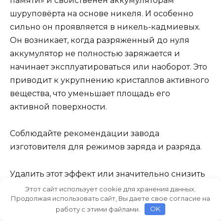
памяти» и свойственен аккумуляторам
шуруповёрта на основе никеля. И особенно
сильно он проявляется в никель-кадмиевых.
Он возникает, когда разряженный до нуля
аккумулятор не полностью заряжается и
начинает эксплуатироваться или наоборот. Это
приводит к укрупнению кристаллов активного
вещества, что уменьшает площадь его
активной поверхности.
Соблюдайте рекомендации завода
изготовителя для режимов заряда и разряда.
Удалить этот эффект или значительно снизить
его помогает так называемая «тренировка»
Этот сайт использует cookie для хранения данных.
Продолжая использовать сайт, Вы даете свое согласие на
аккумулятора. Она заключается в повторении
работу с этими файлами.
OK
циклов полного заряда и разряда.