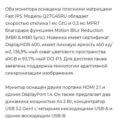
Оба монитора оснащены плоскими матрицами
Fast IPS. Модель Q27G4SRU обладает
скоростью отклика 1 мс GtG и 0,3 мс MPRT
благодаря функциям Motion Blur Reduction
(MBR & MBR Sync). Новинка имеет сертификат
DisplayHDR 400, имеет пиковую яркость 450 кд/
м2, 136,9%-ный охват цветового пространства
sRGB и 93,7%-ный DCI-P3. Для дисплея также
заявлена поддержка технологии адаптивной
синхронизации изображения.
Монитор оснащён двумя портами HDMI 2.1 и
одним DisplayPort 1.4. Он также предлагает два
динамика мощностью по 2 Вт, концентратор
USB 3.2 Gen1 с четырьмя нисходящими USB-A и
одним восходящим USB-B.