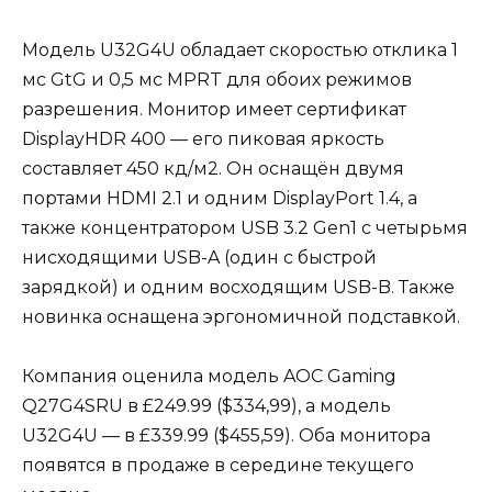
Модель U32G4U обладает скоростью отклика 1
мс GtG и 0,5 мс MPRT для обоих режимов
разрешения. Монитор имеет сертификат
DisplayHDR 400 — его пиковая яркость
составляет 450 кд/м2. Он оснащён двумя
портами HDMI 2.1 и одним DisplayPort 1.4, а
также концентратором USB 3.2 Gen1 с четырьмя
нисходящими USB-A (один с быстрой
зарядкой) и одним восходящим USB-B. Также
новинка оснащена эргономичной подставкой.
Компания оценила модель AOC Gaming
Q27G4SRU в £249.99 ($334,99), а модель
U32G4U — в £339.99 ($455,59). Оба монитора
появятся в продаже в середине текущего