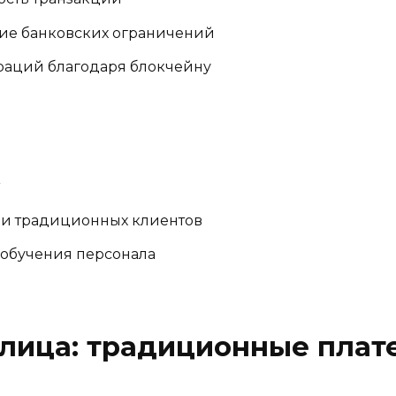
твие банковских ограничений
ераций благодаря блокчейну
ди традиционных клиентов
обучения персонала
блица: традиционные плат