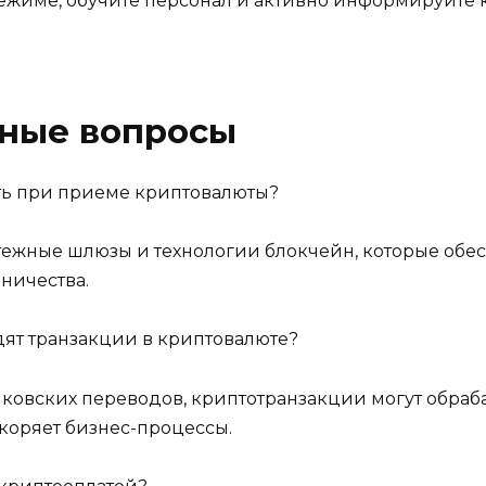
режиме, обучите персонал и активно информируйте 
рные вопросы
ть при приеме криптовалюты?
тежные шлюзы и технологии блокчейн, которые об
ничества.
ят транзакции в криптовалюте?
нковских переводов, криптотранзакции могут обраб
скоряет бизнес-процессы.