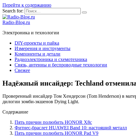
Перейти к содержанию
Search for:
Radio-Blog.ru
Электроника и технологии
DIY-проекты и пайка
Измерения и инструменты
Компоненты и детали
Радиоэлектроника и схемотехника
Связь, антенны и беспроводные технологии
Свежее
Надёжный инсайдер: Techland отменила
Проверенный инсайдер Том Хендерсон (Tom Henderson) в матери
дилогии зомби-экшенов Dying Light.
Содержание
Пять причин полюбить HONOR X8c
Фитнес-браслет HUAWEI Band 10: настоящий металл
Пять причин полюбить HONOR Pad V9