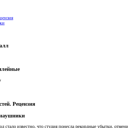
ецензия
ки
алл
илейные
у
стей. Рецензия
-наушники
год стало известно, что студия понесла рекордные убытки, отме