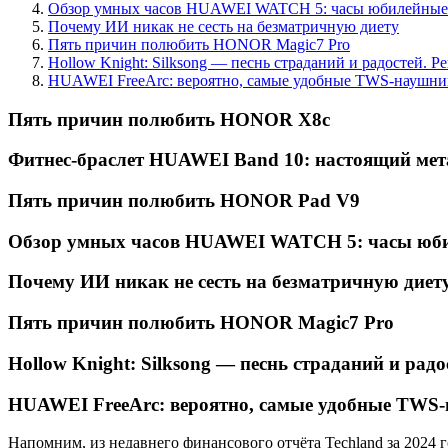
Обзор умных часов HUAWEI WATCH 5: часы юбилейные
Почему ИИ никак не сесть на безматричную диету
Пять причин полюбить HONOR Magic7 Pro
Hollow Knight: Silksong — песнь страданий и радостей. Р
HUAWEI FreeArc: вероятно, самые удобные TWS-наушни
Пять причин полюбить HONOR X8c
Фитнес-браслет HUAWEI Band 10: настоящий мет
Пять причин полюбить HONOR Pad V9
Обзор умных часов HUAWEI WATCH 5: часы юб
Почему ИИ никак не сесть на безматричную диет
Пять причин полюбить HONOR Magic7 Pro
Hollow Knight: Silksong — песнь страданий и радо
HUAWEI FreeArc: вероятно, самые удобные TWS
Напомним, из недавнего финансового отчёта Techland за 2024 