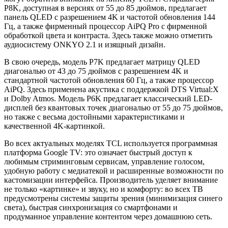
P8K, доступная в версиях от 55 до 85 дюймов, предлагает
панель QLED с разрешением 4K и частотой обновления 144
Гц, а также фирменный процессор AiPQ Pro с фирменной
обработкой цвета и контраста. Здесь также можно отметить
аудиосистему ONKYO 2.1 и изящный дизайн.
В свою очередь, модель P7K предлагает матрицу QLED
диагональю от 43 до 75 дюймов с разрешением 4K и
стандартной частотой обновления 60 Гц, а также процессор
AiPQ. Здесь применена акустика с поддержкой DTS Virtual:X
и Dolby Atmos. Модель P6K предлагает классический LED-
дисплей без квантовых точек диагональю от 55 до 75 дюймов,
но также с весьма достойными характеристиками и
качественной 4K-картинкой.
Во всех актуальных моделях TCL используется программная
платформа Google TV: это означает быстрый доступ к
любимым стриминговым сервисам, управление голосом,
удобную работу с медиатекой и расширенные возможности по
кастомизации интерфейса. Производитель уделяет внимание
не только «картинке» и звуку, но и комфорту: во всех ТВ
предусмотрены системы защиты зрения (минимизация синего
света), быстрая синхронизация со смартфонами и
продуманное управление контентом через домашнюю сеть.