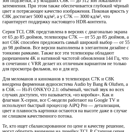
зон подсветки, а у младших C6K — до 512 зон локального
затемнения. При этом также обеспечивается глубокий чёрный
цвет и потрясающее качество изображения. Пиковая яркость у
C8K достигает 5000 кд/м², а у C7K — 3000 кд/м², что
гарантирует поддержку настоящего HDR-контента.
Серия TCL C8K представлена в версиях с диагональю экрана
от 65 до 85 дюймов, телевизоры C7K — от 55 до 85 дюймов, а
вот C6K способен предложить самый широкий выбор — от 55
до 98 дюймов. Все версии выполнены в элегантном дизайне с
тонкими рамками. Также все эти телевизоры обладают
разрешением 4K и нативной частотой обновления 144 Гц, что
в сочетании с VRR делает их отличным вариантом не только
для просмотра фильмов, но и для игр.
Для меломанов и киноманов в телевизорах C7K и C8K
внедрена фирменная аудиосистема Audio by Bang & Olufsen, а
в C6K — Hi-Fi ONKYO 2.1: объёмный, чистый звук во всех
случаях доступен, что называется, «из коробки». Как и
флагман X-серии, все С-модели работают на Google TV и
используют быстрый процессор AiPQ Pro — детализация,
цвет и плавность картинки остаются на высоте даже в случае
не слишком качественного потока.
Те, кто ищет сбалансированное по цене и качеству решение,
могут обратить внимание на линейку TCL P. Старшая серия