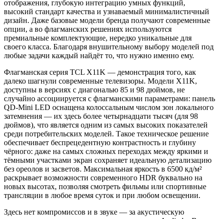
отображения, глубокую интеграцию умных функций,
высокий стандарт качества и узнаваемый минималистичный
дизайн. Даже базовые модели бренда получают современные
опции, а во флагманских решениях используются
премиальные комплектующие, нередко уникальные для
своего класса. Благодаря внушительному выбору моделей под
любые задачи каждый найдёт то, что нужно именно ему.
Флагманская серия TCL X11K — демонстрация того, как
далеко шагнули современные телевизоры. Модели X11K,
доступны в версиях с диагональю 85 и 98 дюймов, не
случайно ассоциируется с флагманскими параметрами: панель
QD-Mini LED оснащена колоссальным числом зон локального
затемнения — их здесь более четырнадцати тысяч (для 98
дюймов), что является одним из самых высоких показателей
среди потребительских моделей. Такое техническое решение
обеспечивает беспрецедентную контрастность и глубину
чёрного: даже на самых сложных переходах между яркими и
тёмными участками экран сохраняет идеальную детализацию
без ореолов и засветов. Максимальная яркость в 6500 кд/м²
раскрывает возможности современного HDR буквально на
новых высотах, позволяя смотреть фильмы или спортивные
трансляции в любое время суток и при любом освещении.
Здесь нет компромиссов и в звуке — за акустическую