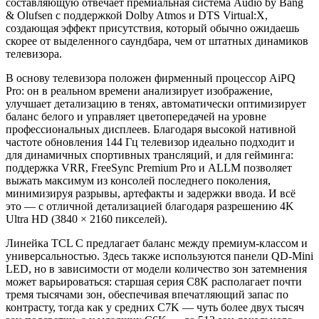
составляющую отвечает премиальная система Audio by Bang
& Olufsen с поддержкой Dolby Atmos и DTS Virtual:X,
создающая эффект присутствия, который обычно ожидаешь
скорее от выделенного саундбара, чем от штатных динамиков
телевизора.
В основу телевизора положен фирменный процессор AiPQ
Pro: он в реальном времени анализирует изображение,
улучшает детализацию в тенях, автоматически оптимизирует
баланс белого и управляет цветопередачей на уровне
профессиональных дисплеев. Благодаря высокой нативной
частоте обновления 144 Гц телевизор идеально подходит и
для динамичных спортивных трансляций, и для гейминга:
поддержка VRR, FreeSync Premium Pro и ALLM позволяет
выжать максимум из консолей последнего поколения,
минимизируя разрывы, артефакты и задержки ввода. И всё
это — с отличной детализацией благодаря разрешению 4K
Ultra HD (3840 × 2160 пикселей).
Линейка TCL C предлагает баланс между премиум-классом и
универсальностью. Здесь также используются панели QD-Mini
LED, но в зависимости от модели количество зон затемнения
может варьироваться: старшая серия C8K располагает почти
тремя тысячами зон, обеспечивая впечатляющий запас по
контрасту, тогда как у средних C7K — чуть более двух тысяч