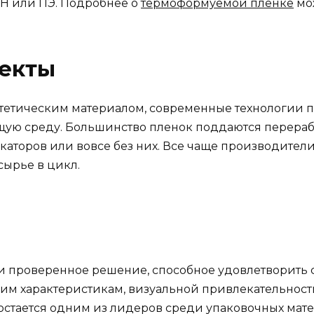
H или ПЭ. Подробнее о
термоформуемой пленке
мож
пекты
интетическим материалом, современные технологии 
ю среду. Большинство пленок поддаются переработ
оров или вовсе без них. Все чаще производители
сырье в цикл.
и проверенное решение, способное удовлетворить 
ким характеристикам, визуальной привлекательност
стается одним из лидеров среди упаковочных мат