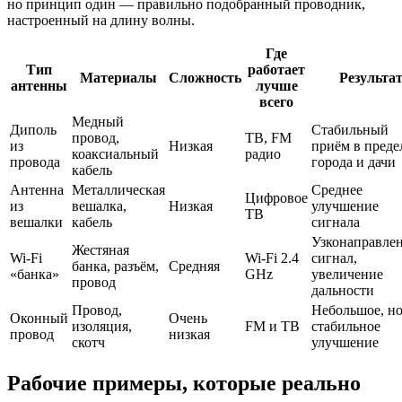
но принцип один — правильно подобранный проводник,
настроенный на длину волны.
Где
Тип
работает
Материалы
Сложность
Результа
антенны
лучше
всего
Медный
Диполь
Стабильный
провод,
ТВ, FM
из
Низкая
приём в преде
коаксиальный
радио
провода
города и дачи
кабель
Антенна
Металлическая
Среднее
Цифровое
из
вешалка,
Низкая
улучшение
ТВ
вешалки
кабель
сигнала
Узконаправле
Жестяная
Wi-Fi
Wi-Fi 2.4
сигнал,
банка, разъём,
Средняя
«банка»
GHz
увеличение
провод
дальности
Провод,
Небольшое, н
Оконный
Очень
изоляция,
FM и ТВ
стабильное
провод
низкая
скотч
улучшение
Рабочие примеры, которые реально