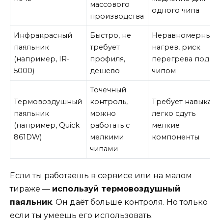
массового
одного чипа
производства
Инфракрасный
Быстро, не
Неравномерный
паяльник
требует
нагрев, риск
(например, IR-
профиля,
перегрева под
5000)
дешево
чипом
Точечный
Термовоздушный
контроль,
Требует навыка,
паяльник
можно
легко сдуть
(например, Quick
работать с
мелкие
861DW)
мелкими
компоненты
чипами
Если ты работаешь в сервисе или на малом
тираже —
используй термовоздушный
паяльник
. Он даёт больше контроля. Но только
если ты умеешь его использовать.