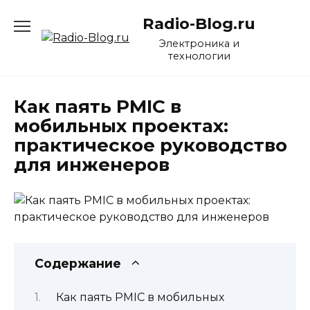
Перейти
Radio-Blog.ru
к
содержанию
Электроника и
технологии
Как паять PMIC в
мобильных проектах:
практическое руководство
для инженеров
Содержание
Как паять PMIC в мобильных