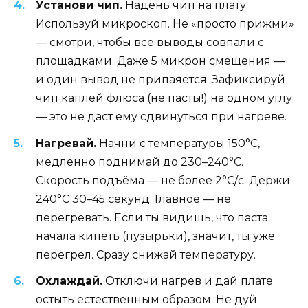
Установи чип.
Надень чип на плату.
Используй микроскоп. Не «просто прижми»
— смотри, чтобы все выводы совпали с
площадками. Даже 5 микрон смещения —
и один вывод не припаяется. Зафиксируй
чип каплей флюса (не пасты!) на одном углу
— это не даст ему сдвинуться при нагреве.
Нагревай.
Начни с температуры 150°C,
медленно поднимай до 230–240°C.
Скорость подъёма — не более 2°C/с. Держи
240°C 30–45 секунд. Главное — не
перегревать. Если ты видишь, что паста
начала кипеть (пузырьки), значит, ты уже
перегрел. Сразу снижай температуру.
Охлаждай.
Отключи нагрев и дай плате
остыть естественным образом. Не дуй