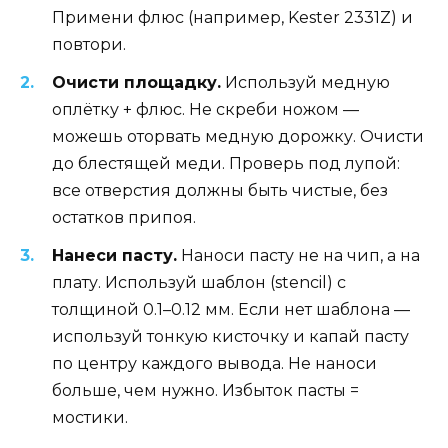
Примени флюс (например, Kester 2331Z) и
повтори.
Очисти площадку.
Используй медную
оплётку + флюс. Не скреби ножом —
можешь оторвать медную дорожку. Очисти
до блестящей меди. Проверь под лупой:
все отверстия должны быть чистые, без
остатков припоя.
Нанеси пасту.
Наноси пасту не на чип, а на
плату. Используй шаблон (stencil) с
толщиной 0.1–0.12 мм. Если нет шаблона —
используй тонкую кисточку и капай пасту
по центру каждого вывода. Не наноси
больше, чем нужно. Избыток пасты =
мостики.