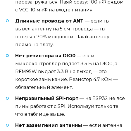
перезагружаться. Паяй сразу: 100 нФ рядом
с VCC, 10 мкФ на входе питания.
Длинные провода от ANT
— если ты
вывел антенну на 5 см провода — ты
потерял 70% мощности. Паяй антенну
прямо на плату.
Нет резистора на DIO0
— если
микроконтроллер подаёт 3.3 В на DIO0, а
RFM95W выдаёт 3.3 В на выход — это
короткое замыкание. Резистор 4.7 кОм —
обязательный элемент.
Неправильный SPI-порт
— на ESP32 не все
пины работают с SPI. Используй только те,
что в таблице выше.
Нет заземления антенны
— если антенна