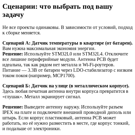
Сценарии: что выбрать под вашу
задачу
Не все проекты одинаковы. В зависимости от условий, подход
к сборке меняется.
Сценарий А: Датчик температуры в квартире (от батареи).
Вам нужна максимальная экономия энергии.
Решение:
Используйте STM32L0 или STM32L4. Отключите
все лишние периферийные модули. Антенна PCB будет
идеальна, так как рядом нет металла и Wi-Fi-роутеров.
Питание — 3.3В от батареи через LDO-стабилизатор с низким
током покоя (например, MCP1700).
Сценарий Б: Датчик на улице (в металлическом корпусе).
Здесь любая печатная антенна внутри корпуса превратится в
«глушак». Металл экранирует сигнал.
Решение:
Выведите антенну наружу. Используйте разъем
IPEX на плате и подключите внешний проводной диполь или
штырь. Если корпус пластиковый, антенна PCB может
работать, но её нужно разместить в месте, где корпус тонкий,
и подальше от электроники.