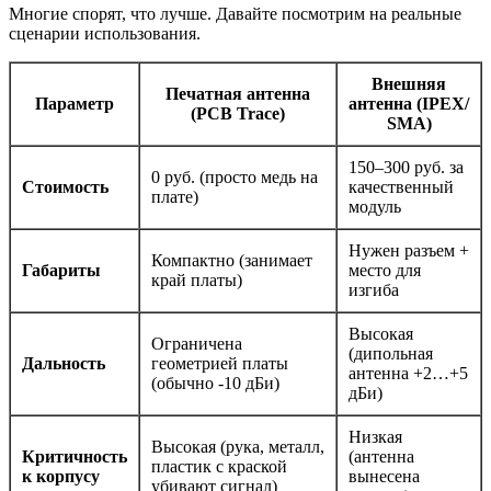
Многие спорят, что лучше. Давайте посмотрим на реальные
сценарии использования.
Внешняя
Печатная антенна
Параметр
антенна (IPEX/
(PCB Trace)
SMA)
150–300 руб. за
0 руб. (просто медь на
Стоимость
качественный
плате)
модуль
Нужен разъем +
Компактно (занимает
Габариты
место для
край платы)
изгиба
Высокая
Ограничена
(дипольная
Дальность
геометрией платы
антенна +2…+5
(обычно -10 дБи)
дБи)
Низкая
Высокая (рука, металл,
Критичность
(антенна
пластик с краской
к корпусу
вынесена
убивают сигнал)