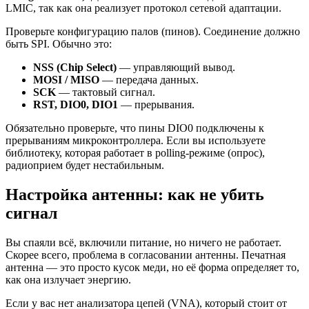
LMIC, так как она реализует протокол сетевой адаптации.
Проверьте конфигурацию палов (пинов). Соединение должно
быть SPI. Обычно это:
NSS (Chip Select)
— управляющий вывод.
MOSI / MISO
— передача данных.
SCK
— тактовый сигнал.
RST, DIO0, DIO1
— прерывания.
Обязательно проверьте, что пины DIO0 подключены к
прерываниям микроконтроллера. Если вы используете
библиотеку, которая работает в polling-режиме (опрос),
радиоприем будет нестабильным.
Настройка антенны: как не убить
сигнал
Вы спаяли всё, включили питание, но ничего не работает.
Скорее всего, проблема в согласовании антенны. Печатная
антенна — это просто кусок меди, но её форма определяет то,
как она излучает энергию.
Если у вас нет анализатора цепей (VNA), который стоит от