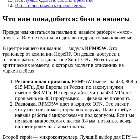
Итог: с чего начать прямо сейчас
Что нам понадобится: база и нюансы
Прежде чем хвататься за паяльник, давайте разберем «мясо»
проекта. Вам не нужны все детали подряд, только ключевые.
В центре нашего внимания — модуль
RFM95W
. Это
трансивер от компании HopeRF. Он дешев, доступен и
отлично работает в диапазоне Sub-1 GHz. Но есть два
критических момента, о которых молчат в описаниях на
маркетплейсах:
Региональная привязка.
RFM95W бывает на 433, 868 и
915 МГц. Для Европы (и России по закону) нужен
именно 868 МГц. Не перепутайте, чип на 433 МГц не
прошьешь на 868 программно — физика не позволит.
Разводка.
RFM95W идет в корпусе QFN. Это значит,
что у него нет ножек, торчащих наружу. Пайка требует
навыка работы с микросхемами под корпусом. Если вы
не паяли микросхемы с шагом 0.4 мм, потратьте вечер
на тренировку на старых платах.
Второй герой — микроконтроллер. Лучший выбор для DIY —