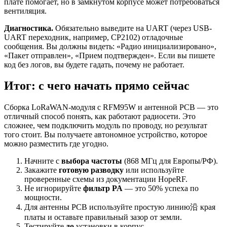
плате помогает, но в замкнутом корпусе может потребоваться
вентиляция.
Диагностика.
Обязательно выведите на UART (через USB-
UART переходник, например, CP2102) отладочные
сообщения. Вы должны видеть: «Радио инициализировано»,
«Пакет отправлен», «Прием подтвержден». Если вы пишете
код без логов, вы будете гадать, почему не работает.
Итог: с чего начать прямо сейчас
Сборка LoRaWAN-модуля с RFM95W и антенной PCB — это
отличный способ понять, как работают радиосети. Это
сложнее, чем подключить модуль по проводу, но результат
того стоит. Вы получаете автономное устройство, которое
можно разместить где угодно.
Начните с
выбора частоты
(868 МГц для Европы/РФ).
Закажите
готовую разводку
или используйте
проверенные схемы из документации HopeRF.
Не игнорируйте
фильтр PA
— это 50% успеха по
мощности.
Для антенны PCB используйте простую линию沿 края
платы и оставьте правильный зазор от земли.
Тестируйте
до
установки в корпус.