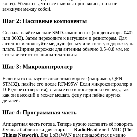
ключ). Убедитесь, что все выводы припаялись, но и не
замкнули между собой.
Шаг 2: Пассивные компоненты
Сначала паяйте мелкие SMD-компоненты (конденсаторы 0402
или 0603). Затем переходите к катушкам и резисторам. Для
антенны используйте медную фольгу или толстую дорожку на
плате. Ширина дорожки для антенны обычно 0.5–0.8 мм, но
это зависит от толщины текстолита.
Шаг 3: Микроконтроллер
Если вы используете сдвоенный корпус (например, QFN
STM32), паяйте его после RFM95W. Если микроконтроллер в
DIP (через отверстия), ставьте его в последнюю очередь, так
как он высокий и может мешать фену при пайке других
деталей.
Шаг 4: Программная часть
Аппаратная часть готова. Теперь нужно заставить её говорить.
Лучшая библиотека для старта —
RadioHead
или
LMIC (The
Things Network)
. Для LoRaWAN вам понадобится именно