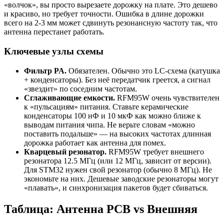
«волчок», вы просто вырезаете дорожку на плате. Это дешево
и красиво, но требует точности. Ошибка в длине дорожки
всего на 2-3 мм может сдвинуть резонансную частоту так, что
антенна перестанет работать.
Ключевые узлы схемы
Фильтр PA.
Обязателен. Обычно это LC-схема (катушка
+ конденсаторы). Без неё передатчик греется, а сигнал
«звездит» по соседним частотам.
Сглаживающие емкости.
RFM95W очень чувствителен
к «пульсациям» питания. Ставьте керамические
конденсаторы 100 нФ и 10 мкФ как можно ближе к
выводам питания чипа. Не верьте словам «можно
поставить подальше» — на высоких частотах длинная
дорожка работает как антенна для помех.
Кварцевый резонатор.
RFM95W требует внешнего
резонатора 12.5 МГц (или 12 МГц, зависит от версии).
Для STM32 нужен свой резонатор (обычно 8 МГц). Не
экономьте на них. Дешевые заводские резонаторы могут
«плавать», и синхронизация пакетов будет сбиваться.
Таблица: Антенна PCB vs Внешняя