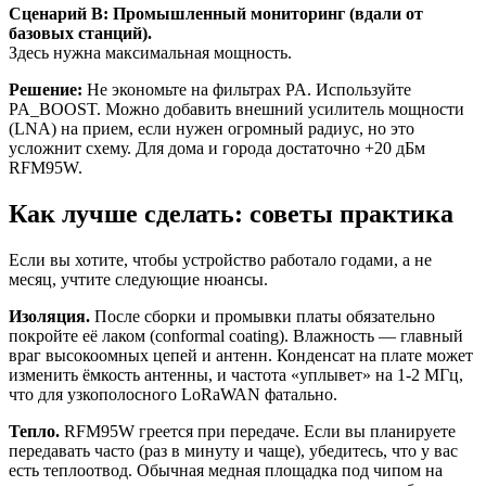
Сценарий В: Промышленный мониторинг (вдали от
базовых станций).
Здесь нужна максимальная мощность.
Решение:
Не экономьте на фильтрах PA. Используйте
PA_BOOST. Можно добавить внешний усилитель мощности
(LNA) на прием, если нужен огромный радиус, но это
усложнит схему. Для дома и города достаточно +20 дБм
RFM95W.
Как лучше сделать: советы практика
Если вы хотите, чтобы устройство работало годами, а не
месяц, учтите следующие нюансы.
Изоляция.
После сборки и промывки платы обязательно
покройте её лаком (conformal coating). Влажность — главный
враг высокоомных цепей и антенн. Конденсат на плате может
изменить ёмкость антенны, и частота «уплывет» на 1-2 МГц,
что для узкополосного LoRaWAN фатально.
Тепло.
RFM95W греется при передаче. Если вы планируете
передавать часто (раз в минуту и чаще), убедитесь, что у вас
есть теплоотвод. Обычная медная площадка под чипом на