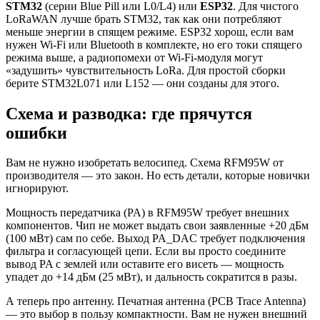
STM32
(серии Blue Pill или L0/L4) или
ESP32
. Для чистого
LoRaWAN лучше брать STM32, так как они потребляют
меньше энергии в спящем режиме. ESP32 хорош, если вам
нужен Wi-Fi или Bluetooth в комплекте, но его токи спящего
режима выше, а радиопомехи от Wi-Fi-модуля могут
«задушить» чувствительность LoRa. Для простой сборки
берите STM32L071 или L152 — они созданы для этого.
Схема и разводка: где прячутся
ошибки
Вам не нужно изобретать велосипед. Схема RFM95W от
производителя — это закон. Но есть детали, которые новички
игнорируют.
Мощность передатчика (PA) в RFM95W требует внешних
компонентов. Чип не может выдать свои заявленные +20 дБм
(100 мВт) сам по себе. Выход PA_DAC требует подключения
фильтра и согласующей цепи. Если вы просто соедините
вывод PA с землей или оставите его висеть — мощность
упадет до +14 дБм (25 мВт), и дальность сократится в разы.
А теперь про антенну. Печатная антенна (PCB Trace Antenna)
— это выбор в пользу компактности. Вам не нужен внешний