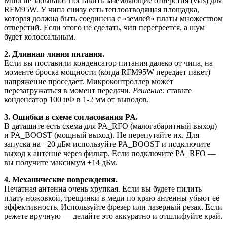
Многие забывают поставить заземляющие отверстия (vias) для
RFM95W. У чипа снизу есть теплоотводящая площадка,
которая должна быть соединена с «землей» платы множеством
отверстий. Если этого не сделать, чип перегреется, а шум
будет колоссальным.
2. Длинная линия питания.
Если вы поставили конденсатор питания далеко от чипа, на
моменте броска мощности (когда RFM95W передает пакет)
напряжение проседает. Микроконтроллер может
перезагружаться в момент передачи.
Решение:
ставьте
конденсатор 100 нФ в 1-2 мм от выводов.
3. Ошибки в схеме согласования PA.
В даташите есть схема для PA_RFO (малогабаритный выход)
и PA_BOOST (мощный выход). Не перепутайте их. Для
запуска на +20 дБм используйте PA_BOOST и подключите
выход к антенне через фильтр. Если подключите PA_RFO —
вы получите максимум +14 дБм.
4. Механические повреждения.
Печатная антенна очень хрупкая. Если вы будете пилить
плату ножовкой, трещинки в меди по краю антенны убьют её
эффективность. Используйте фрезер или лазерный резак. Если
режете вручную — делайте это аккуратно и отшлифуйте край.