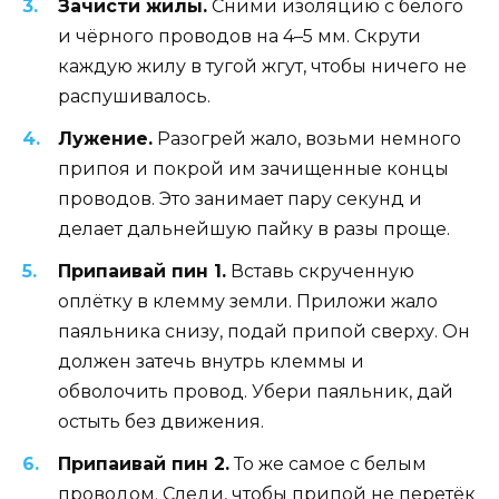
Зачисти жилы.
Сними изоляцию с белого
и чёрного проводов на 4–5 мм. Скрути
каждую жилу в тугой жгут, чтобы ничего не
распушивалось.
Лужение.
Разогрей жало, возьми немного
припоя и покрой им зачищенные концы
проводов. Это занимает пару секунд и
делает дальнейшую пайку в разы проще.
Припаивай пин 1.
Вставь скрученную
оплётку в клемму земли. Приложи жало
паяльника снизу, подай припой сверху. Он
должен затечь внутрь клеммы и
обволочить провод. Убери паяльник, дай
остыть без движения.
Припаивай пин 2.
То же самое с белым
проводом. Следи, чтобы припой не перетёк