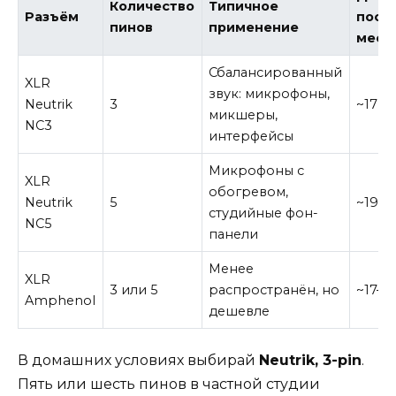
Количество
Типичное
Разъём
поса
пинов
применение
мест
Сбалансированный
XLR
звук: микрофоны,
Neutrik
3
~17 м
микшеры,
NC3
интерфейсы
Микрофоны с
XLR
обогревом,
Neutrik
5
~19 м
студийные фон-
NC5
панели
Менее
XLR
3 или 5
распространён, но
~17–2
Amphenol
дешевле
В домашних условиях выбирай
Neutrik, 3-pin
.
Пять или шесть пинов в частной студии