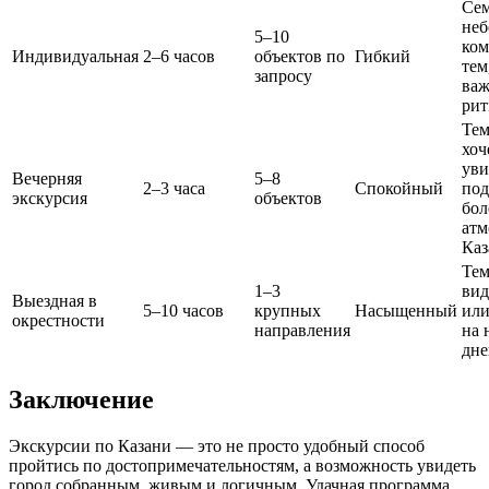
Сем
не
5–10
ком
Индивидуальная
2–6 часов
объектов по
Гибкий
тем
запросу
важ
ри
Тем
хоч
уви
Вечерняя
5–8
2–3 часа
Спокойный
под
экскурсия
объектов
бол
ат
Каз
Тем
1–3
вид
Выездная в
5–10 часов
крупных
Насыщенный
или
окрестности
направления
на 
дне
Заключение
Экскурсии по Казани — это не просто удобный способ
пройтись по достопримечательностям, а возможность увидеть
город собранным, живым и логичным. Удачная программа