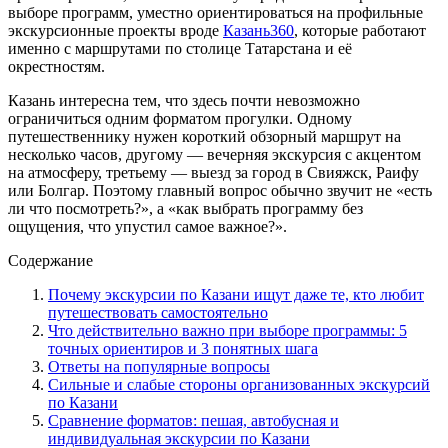
выборе программ, уместно ориентироваться на профильные
экскурсионные проекты вроде
Казань360
, которые работают
именно с маршрутами по столице Татарстана и её
окрестностям.
Казань интересна тем, что здесь почти невозможно
ограничиться одним форматом прогулки. Одному
путешественнику нужен короткий обзорный маршрут на
несколько часов, другому — вечерняя экскурсия с акцентом
на атмосферу, третьему — выезд за город в Свияжск, Раифу
или Болгар. Поэтому главный вопрос обычно звучит не «есть
ли что посмотреть?», а «как выбрать программу без
ощущения, что упустил самое важное?».
Содержание
Почему экскурсии по Казани ищут даже те, кто любит
путешествовать самостоятельно
Что действительно важно при выборе программы: 5
точных ориентиров и 3 понятных шага
Ответы на популярные вопросы
Сильные и слабые стороны организованных экскурсий
по Казани
Сравнение форматов: пешая, автобусная и
индивидуальная экскурсии по Казани