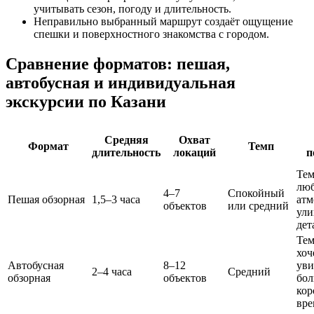
учитывать сезон, погоду и длительность.
Неправильно выбранный маршрут создаёт ощущение
спешки и поверхностного знакомства с городом.
Сравнение форматов: пешая,
автобусная и индивидуальная
экскурсии по Казани
Средняя
Охват
Формат
Темп
длительность
локаций
п
Тем
лю
4–7
Спокойный
Пешая обзорная
1,5–3 часа
атм
объектов
или средний
ули
дет
Тем
хоч
Автобусная
8–12
уви
2–4 часа
Средний
обзорная
объектов
бол
кор
вре