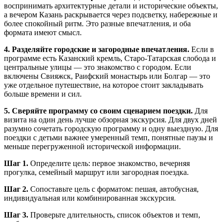
воспринимать архитектурные детали и исторические объекты,
а вечером Казань раскрывается через подсветку, набережные и
более спокойный ритм. Это разные впечатления, и оба
формата имеют смысл.
4. Разделяйте городские и загородные впечатления.
Если в
программе есть Казанский кремль, Старо-Татарская слобода и
центральные улицы — это знакомство с городом. Если
включены Свияжск, Раифский монастырь или Болгар — это
уже отдельное путешествие, на которое стоит закладывать
больше времени и сил.
5. Сверяйте программу со своим сценарием поездки.
Для
визита на один день лучше обзорная экскурсия. Для двух дней
разумно сочетать городскую программу и одну выездную. Для
поездки с детьми важнее умеренный темп, понятные паузы и
меньше перегруженной исторической информации.
Шаг 1.
Определите цель: первое знакомство, вечерняя
прогулка, семейный маршрут или загородная поездка.
Шаг 2.
Сопоставьте цель с форматом: пешая, автобусная,
индивидуальная или комбинированная экскурсия.
Шаг 3.
Проверьте длительность, список объектов и темп,